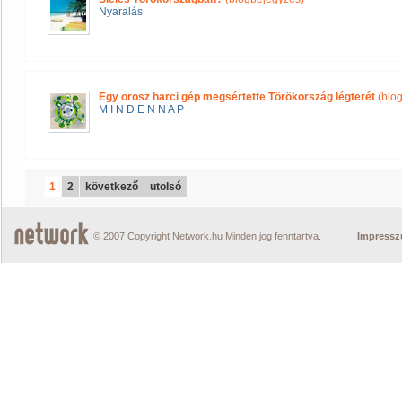
Nyaralás
Egy orosz harci gép megsértette Törökország légterét
(blo
M I N D E N N A P
1
2
következő
utolsó
© 2007 Copyright Network.hu Minden jog fenntartva.
Impress