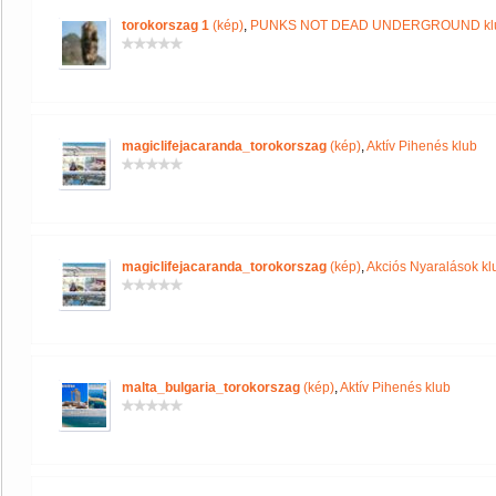
torokorszag 1
(kép)
,
PUNKS NOT DEAD UNDERGROUND kl
magiclifejacaranda_torokorszag
(kép)
,
Aktív Pihenés klub
magiclifejacaranda_torokorszag
(kép)
,
Akciós Nyaralások kl
malta_bulgaria_torokorszag
(kép)
,
Aktív Pihenés klub