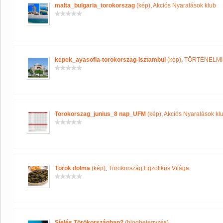
malta_bulgaria_torokorszag
(kép)
,
Akciós Nyaralások klub
kepek_ayasofia-torokorszag-Isztambul
(kép)
,
TÖRTÉNELMI
Torokorszag_junius_8 nap_UFM
(kép)
,
Akciós Nyaralások kl
Török dolma
(kép)
,
Törökország Egzotikus Világa
Síelés Törökországban?
(blogbejegyzés)