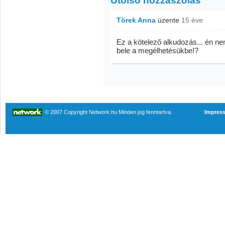
Utolsó hozzászólás
Törek Anna
üzente
15 éve
Ez a kötelező alkudozás... én ne
bele a megélhetésükbe!?
© 2007 Copyright Network.hu Minden jog fenntartva.
Impres