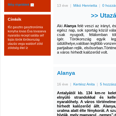
Még régebbiek
13 éve
|
Mikó Henrietta
|
0 hozzá
>> Utaz
Címkék
Aki
Alanya
felé veszi az irányt, 
főz
gasztro
gasztronómia
egész nap, sok sportág közül vála
konyha
lovas Éva
lovaseva
csak nyugodt, félálomban töl
nyaralás
recept
saláta
séf
ígér. Törökország egyik le
tojás
török
törökország
üdülőhelye,valóban legfőbb vonzere
utazás
vega
waldorf
zöld
partjaiban rejlik, elsősorban.Törté
zöldség
étel
íz
a város hírhedt kalózerőd volt.
Alanya
16 éve
|
Kertész Anita
|
5 hozzás
Antalyától kb. 134 km-re kele
elnyúló strandokkal és kell
nyaralóhely. A város történelme
hírhedt kalózerőd állt. Alany
uralma alatt élte fénykorát. A sz
hívták, mely magyarul „nemes”-t 