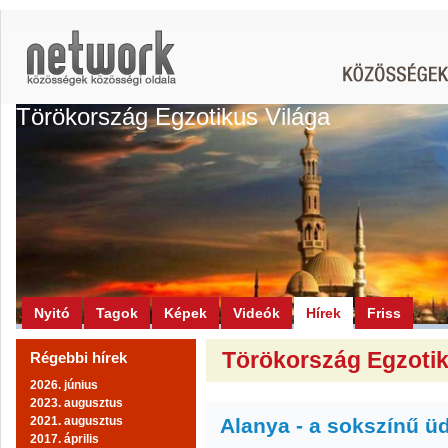
Törökország Egzotikus Világa
Nyitó
Tagok
Képek
Videók
Hírek
Friss
Törökország Egzotiku
Régebbi hírek
2026. június
2023. augusztus
2021. augusztus
Alanya - a sokszínű ü
2017. április