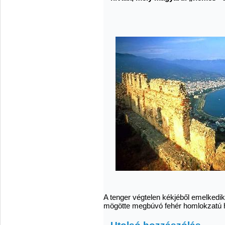
A tenger végtelen kékjéből emelkedik
mögötte megbúvó fehér homlokzatú 