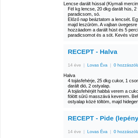
Lencse darált hússal (Kiymali merci
Fél kg lencse, 20 dkg darált hús, 2 
paradicsom, só.
Előző nap beáztatom a lencsét. Egy
majd leszűröm. A vajban üvegesre 
hozzáadom a darált húst és 5 perc
paradicsomot és a sót. Kevés vize
RECEPT - Halva
14 éve
|
Lovas Éva
|
0 hozzászól
Halva
4 tojásfehérje, 25 dkg cukor, 1 cs
darált dió, 2 ostyalap.
A tojásfehérjét habbá verem a cuko
fölött sűrű masszává keverem. Bele
ostyalap közé töltöm, majd hidegen
RECEPT - Pide (lepén
14 éve
|
Lovas Éva
|
0 hozzászól