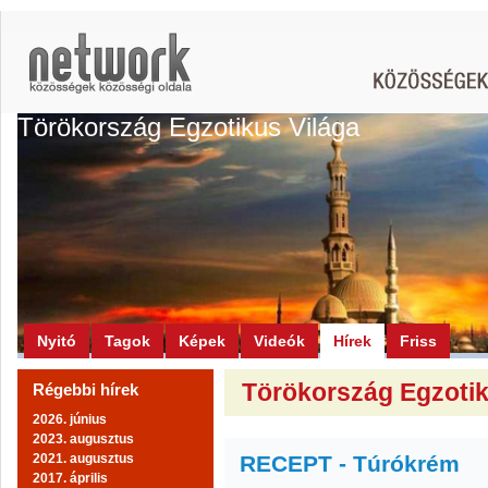
Törökország Egzotikus Világa
Nyitó
Tagok
Képek
Videók
Hírek
Friss
Törökország Egzotiku
Régebbi hírek
2026. június
2023. augusztus
2021. augusztus
RECEPT - Túrókrém
2017. április