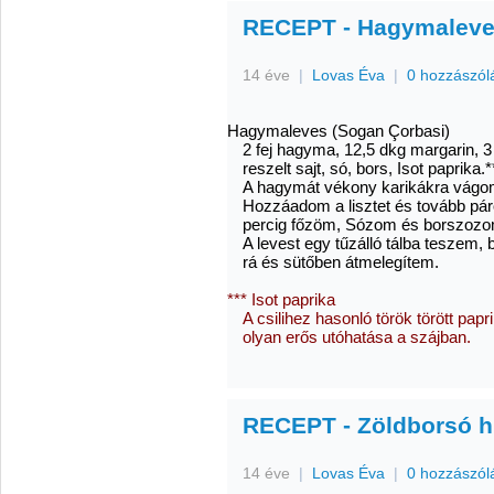
RECEPT - Hagymaleve
14 éve
|
Lovas Éva
|
0 hozzászól
Hagymaleves (Sogan Çorbasi)
2 fej hagyma, 12,5 dkg margarin, 3 e
reszelt sajt, só, bors, Isot paprika.*
A hagymát vékony karikákra vágo
Hozzáadom a lisztet és tovább pár
percig főzöm, Sózom és borszozo
A levest egy tűzálló tálba teszem, 
rá és sütőben átmelegítem.
*** Isot paprika
A csilihez hasonló török törött p
olyan erős utóhatása a szájban.
RECEPT - Zöldborsó hú
14 éve
|
Lovas Éva
|
0 hozzászól