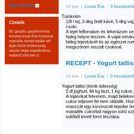
Még régebbiek
14 éve
|
Lovas Éva
|
0 hozzászól
Túrókrém
1/8 l tej, 3 dkg őrölt kávé, 5 dkg vaj
Címkék
csoki.
A tejet felforralom és leforrázom v
főz
gasztro
gasztronómia
konyha
lovas Éva
lovaseva
hideg helyre teszem. A vajat simá
nyaralás
recept
saláta
séf
hideg tejeskávét és az egészet ru
tojás
török
törökország
megszórom reszelt csokival.
utazás
vega
vegetáriánus
waldorf
zöld
étel
íz
RECEPT - Yogurt tatlis
14 éve
|
Lovas Éva
|
0 hozzászól
Yogurt tatlisi (török édesség)
5 dl joghurt, fél kg liszt, 1 kg cukor,
A tojásokat felverem, majd belekev
cukor teljesen fel nem oldódik. Hoz
masszát egy kizsírozott tepsibe 
maradék cukorból nagyon sűrű szir
sütőből kivett forró tésztára.