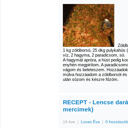
Zöldbo
1 kg zöldborsó, 25 dkg pulykahús 
víz, 2 hagyma, 2 paradicsom, só.
A hagymát apróra, a húst pedig k
enyhén megpirítom. A paradicsomo
vágom és beleteszem. Hozzáadok e
múlva hozzáadom a zöldborsót és 
után sózom és készre főzöm.
RECEPT - Lencse darál
mercimek)
14 éve
|
Lovas Éva
|
0 hozzászól