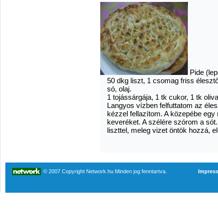
Pide (le
50 dkg liszt, 1 csomag friss élesztő,
só, olaj.
1 tojássárgája, 1 tk cukor, 1 tk oliva
Langyos vízben felfuttatom az élesz
kézzel fellazítom. A közepébe eg
keveréket. A szélére szórom a sót.
liszttel, meleg vizet öntök hozzá,
© 2007 Copyright Network.hu Minden jog fenntartva.
Impres