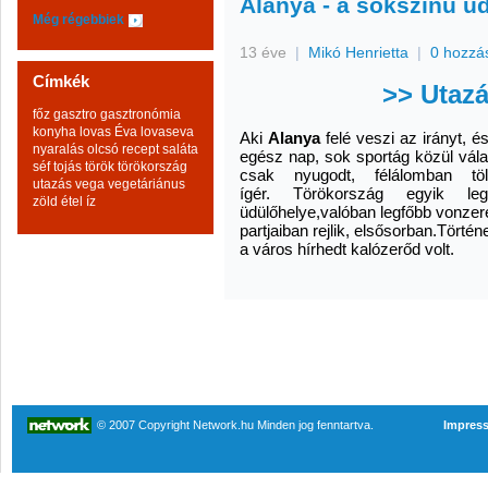
Alanya - a sokszínű ü
Még régebbiek
13 éve
|
Mikó Henrietta
|
0 hozzá
Címkék
>> Utaz
főz
gasztro
gasztronómia
konyha
lovas Éva
lovaseva
Aki
Alanya
felé veszi az irányt, 
nyaralás
olcsó
recept
saláta
egész nap, sok sportág közül vála
séf
tojás
török
törökország
csak nyugodt, félálomban töl
utazás
vega
vegetáriánus
ígér. Törökország egyik le
zöld
étel
íz
üdülőhelye,valóban legfőbb vonzere
partjaiban rejlik, elsősorban.Törté
a város hírhedt kalózerőd volt.
© 2007 Copyright Network.hu Minden jog fenntartva.
Impres