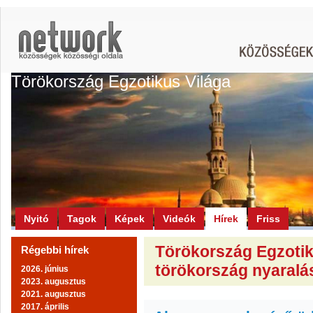
Törökország Egzotikus Világa
Nyitó
Tagok
Képek
Videók
Hírek
Friss
Törökország Egzotiku
Régebbi hírek
törökország nyaralá
2026. június
2023. augusztus
2021. augusztus
2017. április