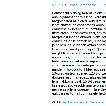
5 éve
|
Gulybán Barnabásné
|
0 
Fantasztikus dolog történt velem. 
ahol egymást segítve lehet keresni
megoldhatod az életed. Augusztus 10
lehet alattad, az összefogás abból
emberek, akiket nem mi hoztunk b
üzlet olyan utazásokról szól, amirő
megvalósulhat ha akarod. Nem köt
ember, és ők is hoztak be, 9 főd v
jó helyen, és jó időben Aztán ahogy
lépsz meg, mert jön a napi 10$ és 
meg! Elküldöm a linkemet a regiszt
regisztrálni, a három ember után m
haladjanak és nekem is legyen min
szól, hanem az összefogásról, öss
mindenki boldoguljon! Még egyszer
10-ig él, én tegnap még 120 $-t fiz
döntése lesz, ha regisztrálsz és b
lehet, akkor is csak 15 $-t veszíte
fizetésről, sőt később már gyorsa
nem élsz a lehetőséggel. Ha érde
gulybanne@gmail.com az elérhet
Címkék:
napi kereset
utazás
összefogás