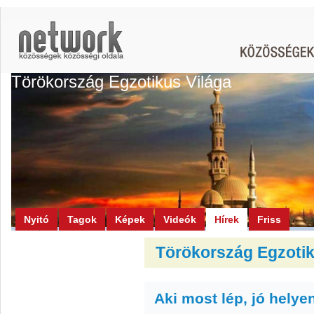
Törökország Egzotikus Világa
Nyitó
Tagok
Képek
Videók
Hírek
Friss
Törökország Egzotiku
Aki most lép, jó helye