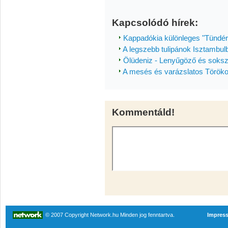
Kapcsolódó hírek:
Kappadókia különleges "Tündé
A legszebb tulipánok Isztambul
Ölüdeniz - Lenyűgöző és soksz
A mesés és varázslatos Török
Kommentáld!
© 2007 Copyright Network.hu Minden jog fenntartva.
Impres