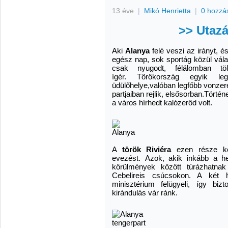
13 éve
|
Mikó Henrietta
|
0 hozzá
>> Utaz
Aki
Alanya
felé veszi az irányt, 
egész nap, sok sportág közül vála
csak nyugodt, félálomban töl
ígér. Törökország egyik le
üdülőhelye,valóban legfőbb vonzere
partjaiban rejlik, elsősorban.Törté
a város hírhedt kalózerőd volt.
A
török Riviéra
ezen része ked
evezést. Azok, akik inkább a he
körülmények között túrázhatn
Cebelireis csúcsokon. A két he
minisztérium felügyeli, így bi
kirándulás vár ránk.