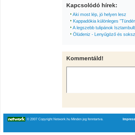
Kapcsolódó hírek:
Aki most lép, jó helyen lesz
Kappadókia különleges "Tündé
A legszebb tulipánok Isztambul
Ölüdeniz - Lenyűgöző és soksz
Kommentáld!
© 2007 Copyright Network.hu Minden jog fenntartva.
Impres