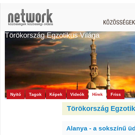
Törökország Egzotikus Világa
Nyitó
Tagok
Képek
Videók
Hírek
Friss
Törökország Egzotiku
Alanya - a sokszínű ü