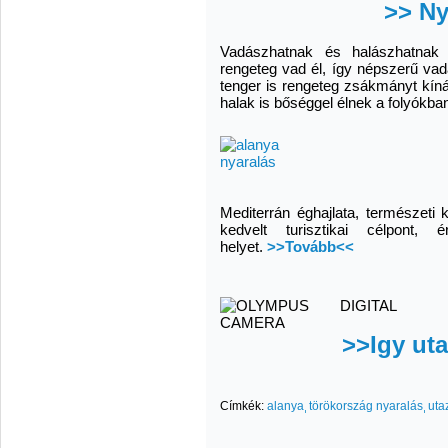
>> Ny
Vadászhatnak és halászhatnak
rengeteg vad él, így népszerű vad
tenger is rengeteg zsákmányt kíná
halak is bőséggel élnek a folyókba
Mediterrán éghajlata, természeti 
kedvelt turisztikai célpont,
helyet.
>>Tovább<<
>>Igy ut
Címkék:
alanya
törökország nyaralás
uta