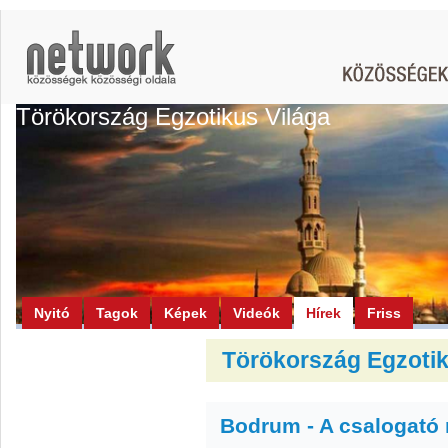
Törökország Egzotikus Világa
Nyitó
Tagok
Képek
Videók
Hírek
Friss
Törökország Egzotiku
Bodrum - A csalogató 