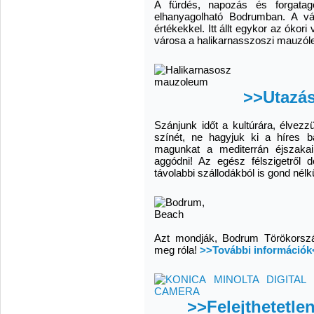
A fürdés, napozás és forgatag
elhanyagolható Bodrumban. A vá
értékekkel. Itt állt egykor az ókor
városa a halikarnasszoszi mauzó
>>Utazá
Szánjunk időt a kultúrára, élvez
színét, ne hagyjuk ki a híres b
magunkat a mediterrán éjszakai
aggódni! Az egész félszigetről 
távolabbi szállodákból is gond nélkü
Azt mondják, Bodrum Törökország
meg róla!
>>További információk
>>Felejthetetl