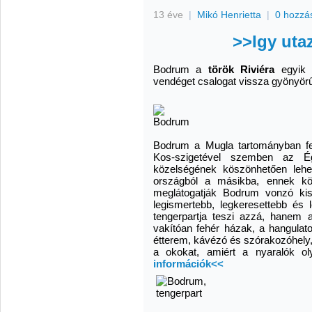
13 éve
|
Mikó Henrietta
|
0 hozzá
>>Igy ut
Bodrum a
török Riviéra
egyik l
vendéget csalogat vissza gyönyörű
Bodrum a Mugla tartományban fe
Kos-szigetével szemben az Ég
közelségének köszönhetően lehet
országból a másikba, ennek kö
meglátogatják Bodrum vonzó ki
legismertebb, legkeresettebb és
tengerpartja teszi azzá, hanem 
vakítóan fehér házak, a hangulat
étterem, kávézó és szórakozóhely,
a okokat, amiért a nyaralók o
információk<<