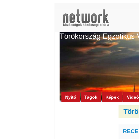
Törökország Egzotikus 
Nyitó
Tagok
Képek
Vide
Törö
RECEP