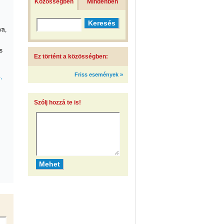
Közösségben
Mindenben
ya,
s
Ez történt a közösségben:
Friss események »
a
Szólj hozzá te is!