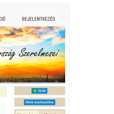
Új hír
Hírek szerkesztése