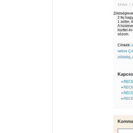
14 éve
|
Zöldségleve
2 fej hag
1 zeller, 
A húsleve
liszttel 
sózom.
Címkék:
sebze Ço
zöldség
Kapcso
RECEP
RECEP
RECEP
RECEP
Kommen