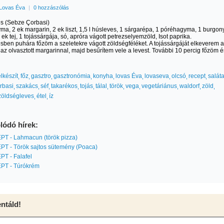
Lovas Éva
|
0 hozzászólás
s (Sebze Çorbasi)
yma, 2 ek margarin, 2 ek liszt, 1,5 l húsleves, 1 sárgarépa, 1 póréhagyma, 1 burgon
4 ek tej, 1 tojássárgája, só, apróra vágott petrezselyemzöld, Isot paprika.
sben puhára főzöm a szeletekre vágott zöldségféléket. A tojássárgáját elkeverem a
és az olvasztott margarinnal, majd besűrítem vele a levest. További 10 percig főzöm é
elkészít
főz
gasztro
gasztronómia
konyha
lovas Éva
lovaseva
olcsó
recept
salát
rbasi
szakács
séf
takarékos
tojás
tálal
török
vega
vegetáriánus
waldorf
zöld
zöldségleves
étel
íz
lódó hírek:
T - Lahmacun (török pizza)
T - Török sajtos sütemény (Poaca)
T - Falafel
T - Túrókrém
táld!