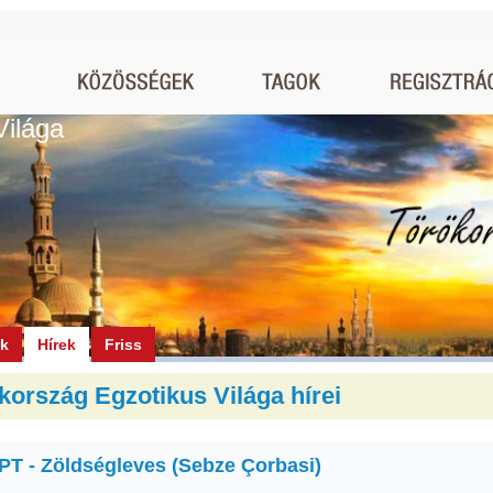
Világa
ók
Hírek
Friss
kország Egzotikus Világa hírei
T - Zöldségleves (Sebze Çorbasi)