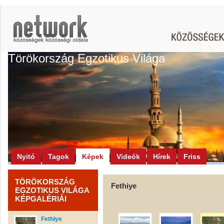
Törökország Egzotikus Világa
Nyitó
Tagok
Képek
Videók
Hírek
Friss
TÖRÖKORSZÁG
Fethiye
EGZOTIKUS VILÁGA
KÉPGALÉRIÁI
Fethiye