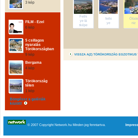
3 kép
Fethi
fethi
Ölüd
ye lá
FILM - Ezel
ye
niz
tképe
6 kép
5 csillagos
nyaralás
Törökországban
9 kép
VISSZA A(Z) TÖRÖKORSZÁG EGZOTIKUS
Bergama
4 kép
Törökország
télen
1 kép
Böngéssz a galériák
között!
© 2007 Copyright Network.hu Minden jog fenntartva.
Impres