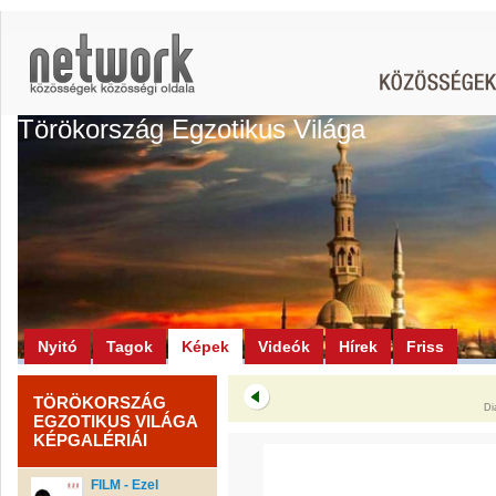
Törökország Egzotikus Világa
Nyitó
Tagok
Képek
Videók
Hírek
Friss
TÖRÖKORSZÁG
Di
EGZOTIKUS VILÁGA
KÉPGALÉRIÁI
FILM - Ezel