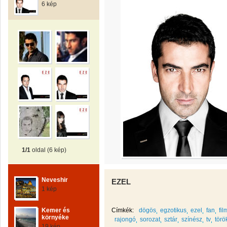
6 kép
1/1
oldal (6 kép)
Neveshir
EZEL
1 kép
Kemer és
Címkék:
dögös
egzotikus
ezel
fan
fil
környéke
rajongó
sorozat
sztár
színész
tv
törö
19 kép