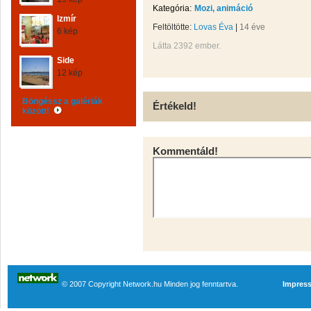
Kategória:
Mozi, animáció
Izmír
Feltöltötte:
Lovas Éva
|
14 éve
6 kép
Látta 2392 ember.
Side
12 kép
Böngéssz a galériák
Értékeld!
között!
Kommentáld!
© 2007 Copyright Network.hu Minden jog fenntartva.
Impres