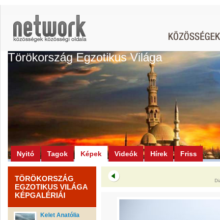
Törökország Egzotikus Világa
Nyitó
Tagok
Képek
Videók
Hírek
Friss
TÖRÖKORSZÁG
Di
EGZOTIKUS VILÁGA
KÉPGALÉRIÁI
Kelet Anatólia