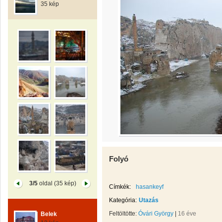
35 kép
Folyó
3/5
oldal (35 kép)
Címkék:
hasankeyf
Kategória:
Utazás
Feltöltötte:
Óvári György
|
16 éve
Belek