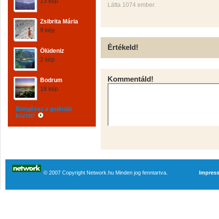
13 kép
Látta 1074 ember.
Zsibrita Mária
9 kép
Értékeld!
Ölüdeniz
2 kép
Kommentáld!
Bodrum
18 kép
Böngéssz a galériák
között!
© 2007 Copyright Network.hu Minden jog fenntartva.
Impres