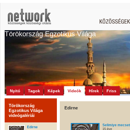
Törökország Egzotikus Világa
Nyitó
Tagok
Képek
Videók
Hírek
Friss
Törökország
Edirne
Egzotikus Világa
videógalériái
Selimiye mecset
Edirne
15 éve