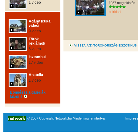
1 videó
1087 megtekintés
bekidani
Ádány Icuka
videói
9 videó
Török
reklámok
VISSZA A(Z) TÖRÖKORSZÁG EGZOTIKUS
6 videó
Isztambul
17 videó
Anatólia
1 videó
Böngéssz a galériák
között!
© 2007 Copyright Network.hu Minden jog fenntartva.
Impres