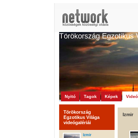
Törökország Egzotikus 
Nyitó
Tagok
Képek
Vide
Törökország
Izmir
Egzotikus Világa
videógalériái
Izmir