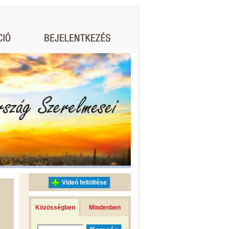
Videó feltöltése
Közösségben
Mindenben