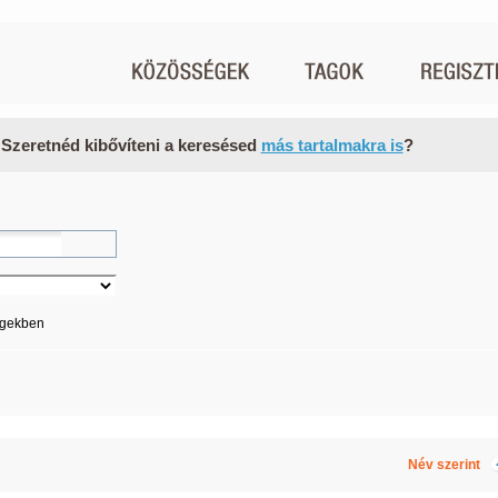
 Szeretnéd kibővíteni a keresésed
más tartalmakra is
?
égekben
Név szerint