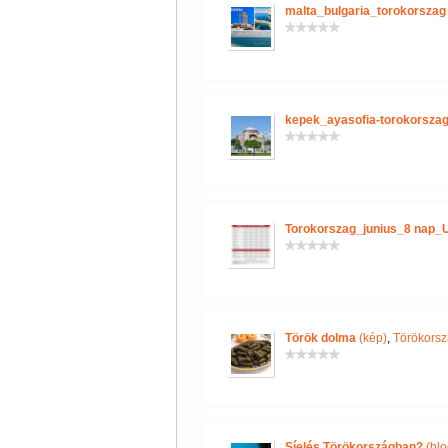
malta_bulgaria_torokorszag
kepek_ayasofia-torokorszag
Torokorszag_junius_8 nap_
Török dolma
(kép)
,
Törökorsz
Síelés Törökországban?
(blo