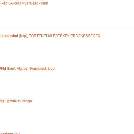
(kép)
,
Akciós Nyaralások klub
-Isztambul
(kép)
,
TÖRTÉNELMI ÉRTÉKEK ÉRDEKESSÉGEK
UFM
(kép)
,
Akciós Nyaralások klub
ág Egzotikus Világa
gbejegyzés)