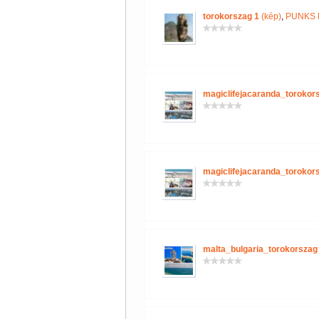
torokorszag 1
(kép)
,
PUNKS 
magiclifejacaranda_torokor
magiclifejacaranda_torokor
malta_bulgaria_torokorszag