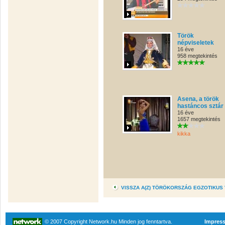
Török
népviseletek
16 éve
958 megtekintés
Asena, a török
hastáncos sztár
16 éve
1657 megtekintés
kikka
VISSZA A(Z) TÖRÖKORSZÁG EGZOTIKUS
© 2007 Copyright Network.hu Minden jog fenntartva.
Impres