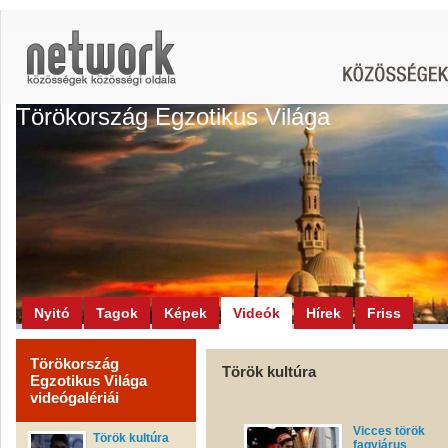
Törökország Egzotikus Világa
Nyitó
Tagok
Képek
Videók
Hírek
Friss
Törökország
Török kultúra
Egzotikus Világa
videógalériái
Vicces török
Török kultúra
fagyiárus