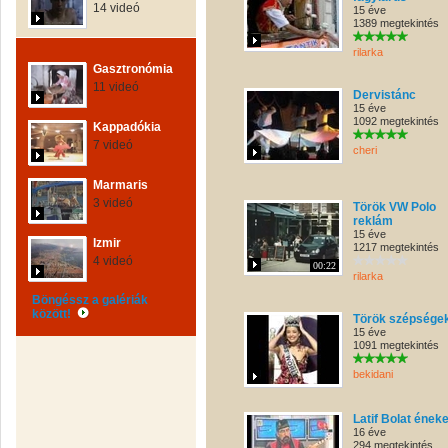
14 videó
15 éve
1389 megtekintés
rilarka
Gasztronómia
11 videó
Dervistánc
15 éve
1092 megtekintés
Kappadókia
7 videó
cheri
Marmaris
3 videó
Török VW Polo
reklám
15 éve
Izmir
1217 megtekintés
4 videó
00:22
rilarka
Böngéssz a galériák
között!
Török szépsége
15 éve
1091 megtekintés
bekidani
Latif Bolat éneke
16 éve
294 megtekintés