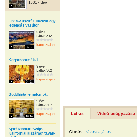
1531 videó
Ghan-Ausztrál utazása egy
legendás vasúton
9 éve
Látták:312
kaposztajanos
05:07
Körpanorámák-1.
9 éve
Látták:302
kaposztajanos
04:21
Buddhista templomok.
9 éve
Látták:307
Leírás
Videó beágyazása
kaposztajanos
10:14
Spirálviadukt Svájc-
Címkék:
káposzta jános
Kaliforniai kiszáradt tavak-