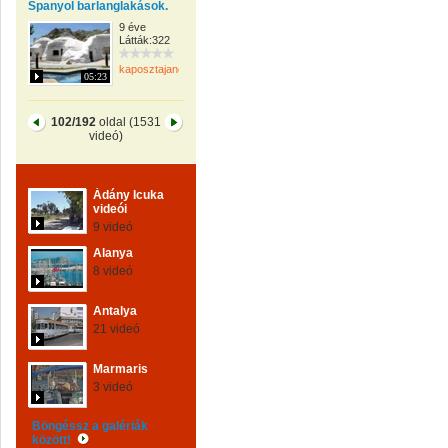
Spanyol barlanglakások.
9 éve
Látták:322
kaposztajanos
05:23
102/192
oldal (1531
videó)
Ádány Icuka
videói
9 videó
Alanya
8 videó
Antalya
21 videó
Marmaris
3 videó
Böngéssz a galériák
között!