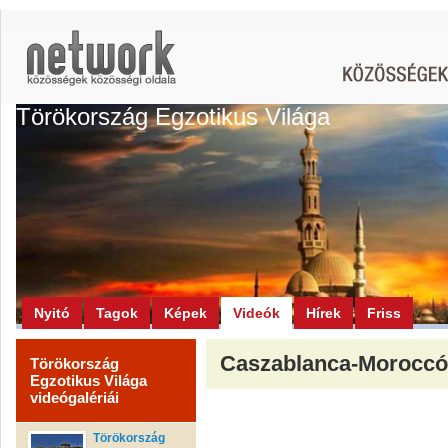
Törökország Egzotikus Világa
Nyitó
Tagok
Képek
Videók
Hírek
Friss
Caszablanca-Moroccó
Törökország
Egzotikus Világa
videógalériái
Törökország