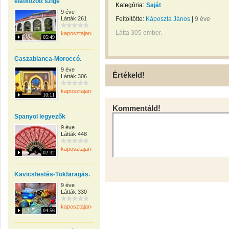
elátkozott szige
Kategória:
Saját
9 éve
Látták:261
Feltöltötte:
Káposzta János
|
9 éve
Látta 305 ember.
kaposztajanos
05:49
Caszablanca-Moroccó.
9 éve
Értékeld!
Látták:306
kaposztajanos
10:11
Kommentáld!
Spanyol legyezők
9 éve
Látták:448
kaposztajanos
02:32
Kavicsfestés-Tökfaragás.
9 éve
Látták:330
kaposztajanos
04:56