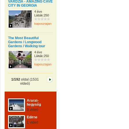
VARDZIA - AMAZING CAVE
CITY IN GEORGIA
4 éve
Látták:250
kaposztajanos
The Most Beautiful
Gardens / Longwood
Gardens / Walking tour
4 éve
Látták:250
kaposztajanos
1/192
oldal (1531
videó)
Ararat-
hegység
3 videó
Edirne
1 videó