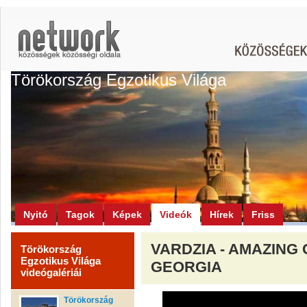
Törökország Egzotikus Világa
Nyitó
Tagok
Képek
Videók
Hírek
Friss
VARDZIA - AMAZING 
Törökország
Egzotikus Világa
GEORGIA
videógalériái
Törökország