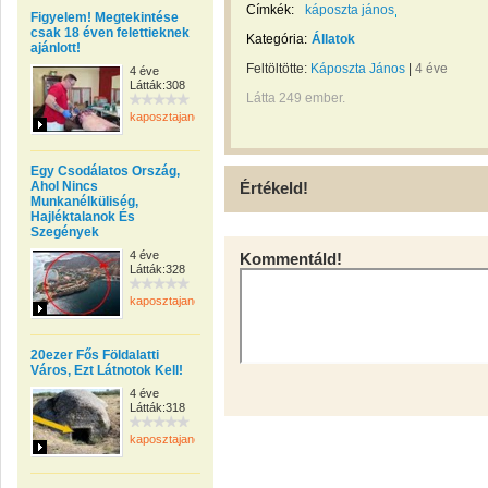
Címkék:
káposzta jános
Figyelem! Megtekintése
csak 18 éven felettieknek
Kategória:
Állatok
ajánlott!
Feltöltötte:
Káposzta János
|
4 éve
4 éve
Látták:308
Látta 249 ember.
kaposztajanos
Egy Csodálatos Ország,
Ahol Nincs
Értékeld!
Munkanélküliség,
Hajléktalanok És
Szegények
4 éve
Kommentáld!
Látták:328
kaposztajanos
20ezer Fős Földalatti
Város, Ezt Látnotok Kell!
4 éve
Látták:318
kaposztajanos