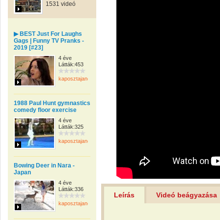
1531 videó
▶ BEST Just For Laughs
Gags | Funny TV Pranks -
2019 [#23]
4 éve
Látták:453
kaposztajanos
1988 Paul Hunt gymnastics
comedy floor exercise
4 éve
Látták:325
kaposztajanos
Bowing Deer in Nara -
Japan
4 éve
Látták:336
Leírás
Videó beágyazása
kaposztajanos