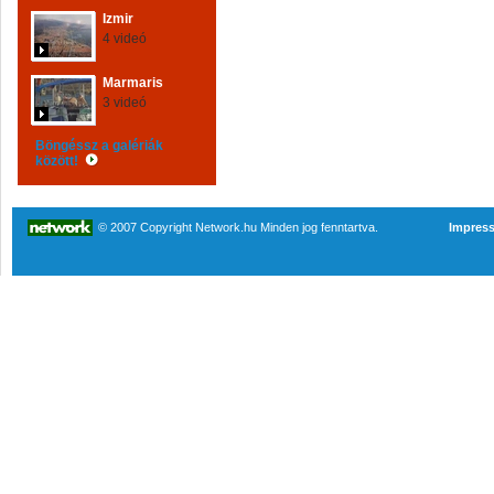
Izmir
4 videó
Marmaris
3 videó
Böngéssz a galériák
között!
© 2007 Copyright Network.hu Minden jog fenntartva.
Impres