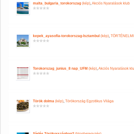
malta_bulgaria_torokorszag
(kép)
,
Akciós Nyaralások klub
kepek_ayasofia-torokorszag-Isztambul
(kép)
,
TÖRTÉNELMI
Torokorszag_junius_8 nap_UFM
(kép)
,
Akciós Nyaralások kl
Török dolma
(kép)
,
Törökország Egzotikus Világa
Síelés Törökországban?
(blogbejegyzés)