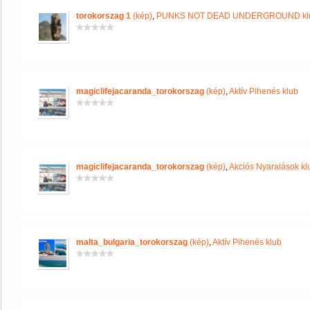
torokorszag 1
(kép)
,
PUNKS NOT DEAD UNDERGROUND kl
magiclifejacaranda_torokorszag
(kép)
,
Aktív Pihenés klub
magiclifejacaranda_torokorszag
(kép)
,
Akciós Nyaralások kl
malta_bulgaria_torokorszag
(kép)
,
Aktív Pihenés klub