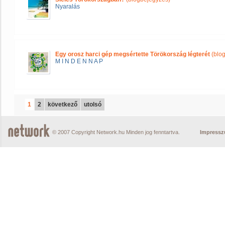
Nyaralás
Egy orosz harci gép megsértette Törökország légterét
(blo
M I N D E N N A P
1
2
következő
utolsó
© 2007 Copyright Network.hu Minden jog fenntartva.
Impress