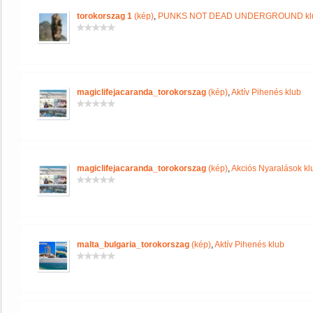
torokorszag 1
(kép)
,
PUNKS NOT DEAD UNDERGROUND kl
magiclifejacaranda_torokorszag
(kép)
,
Aktív Pihenés klub
magiclifejacaranda_torokorszag
(kép)
,
Akciós Nyaralások kl
malta_bulgaria_torokorszag
(kép)
,
Aktív Pihenés klub