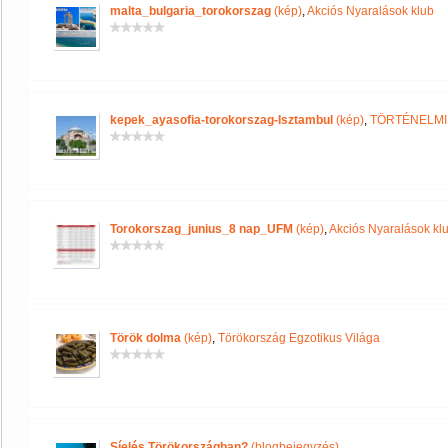
malta_bulgaria_torokorszag
(kép)
,
Akciós Nyaralások klub
kepek_ayasofia-torokorszag-Isztambul
(kép)
,
TÖRTÉNELMI
Torokorszag_junius_8 nap_UFM
(kép)
,
Akciós Nyaralások kl
Török dolma
(kép)
,
Törökország Egzotikus Világa
Síelés Törökországban?
(blogbejegyzés)