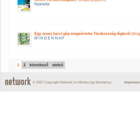
Nyaralás
Egy orosz harci gép megsértette Törökország légterét
(blo
M I N D E N N A P
1
2
következő
utolsó
© 2007 Copyright Network.hu Minden jog fenntartva.
Impress