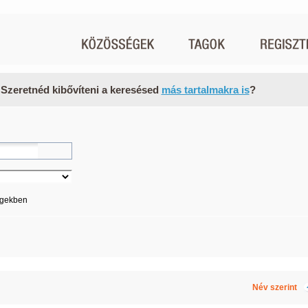
 Szeretnéd kibővíteni a keresésed
más tartalmakra is
?
égekben
Név szerint