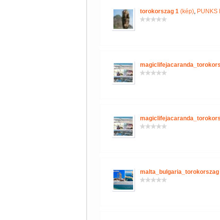
torokorszag 1
(kép)
,
PUNKS 
magiclifejacaranda_torokor
magiclifejacaranda_torokor
malta_bulgaria_torokorszag