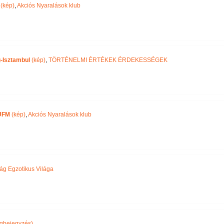
(kép)
,
Akciós Nyaralások klub
-Isztambul
(kép)
,
TÖRTÉNELMI ÉRTÉKEK ÉRDEKESSÉGEK
UFM
(kép)
,
Akciós Nyaralások klub
ág Egzotikus Világa
gbejegyzés)