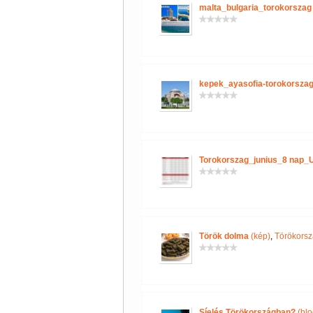
malta_bulgaria_torokorszag
kepek_ayasofia-torokorszag
Torokorszag_junius_8 nap_
Török dolma
(kép)
,
Törökorsz
Síelés Törökországban?
(blo