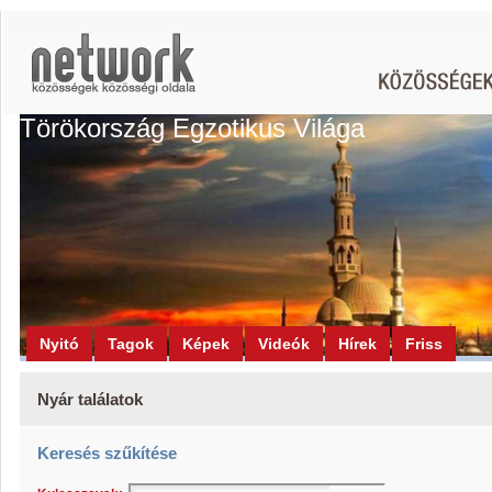
Törökország Egzotikus Világa
Nyitó
Tagok
Képek
Videók
Hírek
Friss
Nyár találatok
Keresés szűkítése