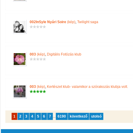
002InSyle Nyári Soire
(kép)
,
Twilight saga
003
(kép)
,
Digitális Fotózás klub
003
(kép)
,
Kertészet klub- valamikor a szórakozás klubja volt.
1
2
3
4
5
6
7
...
6190
következő
utolsó