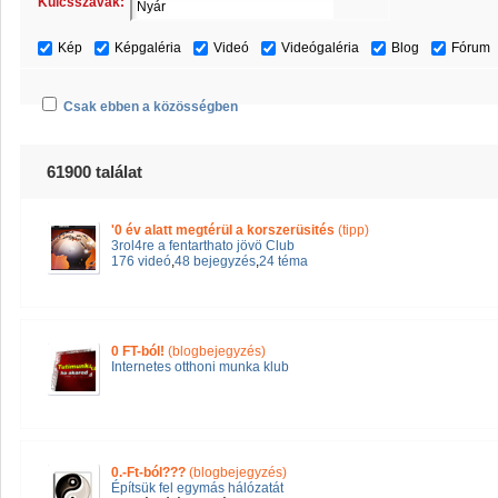
Kulcsszavak:
Kép
Képgaléria
Videó
Videógaléria
Blog
Fórum
Csak ebben a közösségben
61900 találat
'0 év alatt megtérül a korszerüsités
(tipp)
3rol4re a fentarthato jövö Club
176 videó
,
48 bejegyzés
,
24 téma
0 FT-ból!
(blogbejegyzés)
Internetes otthoni munka klub
0.-Ft-ból???
(blogbejegyzés)
Építsük fel egymás hálózatát