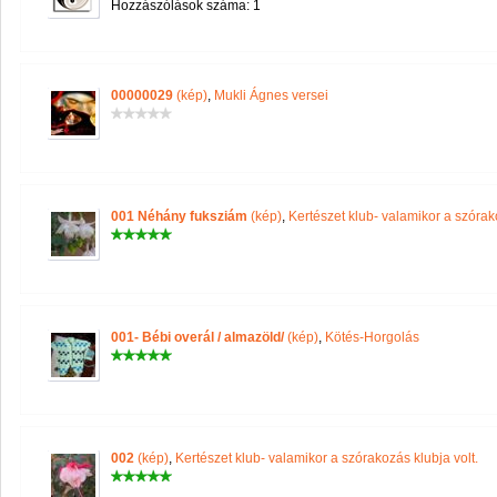
Hozzászólások száma: 1
00000029
(kép)
,
Mukli Ágnes versei
001 Néhány fuksziám
(kép)
,
Kertészet klub- valamikor a szórako
001- Bébi overál / almazöld/
(kép)
,
Kötés-Horgolás
002
(kép)
,
Kertészet klub- valamikor a szórakozás klubja volt.