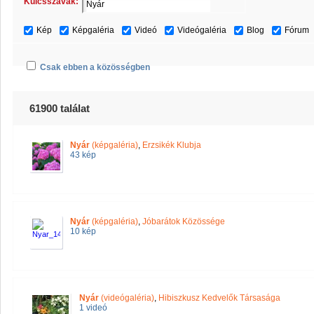
Kulcsszavak:
Kép
Képgaléria
Videó
Videógaléria
Blog
Fórum
Csak ebben a közösségben
61900 találat
Nyár
(képgaléria)
,
Erzsikék Klubja
43 kép
Nyár
(képgaléria)
,
Jóbarátok Közössége
10 kép
Nyár
(videógaléria)
,
Hibiszkusz Kedvelők Társasága
1 videó