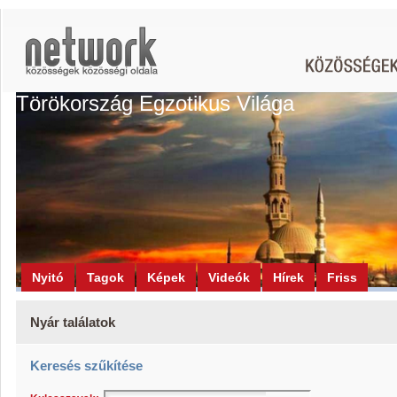
Törökország Egzotikus Világa
Nyitó
Tagok
Képek
Videók
Hírek
Friss
Nyár találatok
Keresés szűkítése