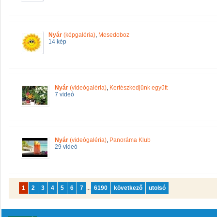
Nyár
(képgaléria)
,
Mesedoboz
14 kép
Nyár
(videógaléria)
,
Kertészkedjünk együtt
7 videó
Nyár
(videógaléria)
,
Panoráma Klub
29 videó
1
2
3
4
5
6
7
...
6190
következő
utolsó