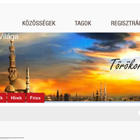
Világa
ók
Hírek
Friss