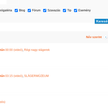
eógaléria
Blog
Fórum
Szavazás
Tip
Esemény
Név szerint
után
00:00 (videó)
,
Régi nagy slágerek
után
03:15 (videó)
,
SLÁGERMÚZEUM
zés)