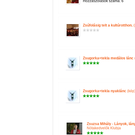
Hozzászólások száma: 6
Zsúfolásig telt a kultúrotthon.
(
Zsugorka+tekla medálos lánc
Zsugorka+tekla nyaklánc
(kép
Zsuzsa Mihály - Lányok, lán
Nótakedvelők Klubja