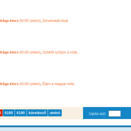
drága kincs
00:00 (videó)
,
Zeneimádó klub
drága kincs
00:00 (videó)
,
Szívből szóljon a nóta...
drága kincs
00:00 (videó)
,
Éljen a magyar nóta
8
6189
6190
következő
utolsó
Ugrás a(z)
oldalra