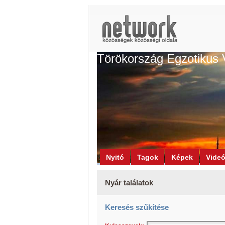
Törökország Egzotikus 
Nyitó
Tagok
Képek
Vide
Nyár találatok
Keresés szűkítése