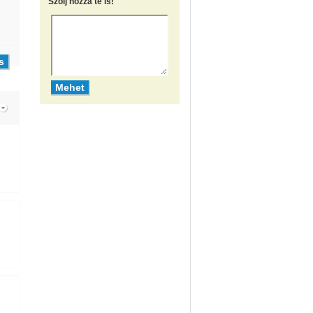
Szólj hozzá te is!