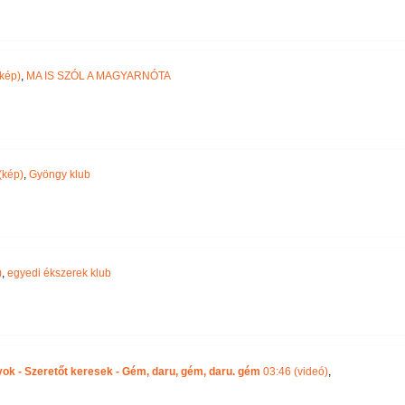
kép)
,
MA IS SZÓL A MAGYARNÓTA
(kép)
,
Gyöngy klub
)
,
egyedi ékszerek klub
yok - Szeretőt keresek - Gém, daru, gém, daru. gém
03:46 (videó)
,