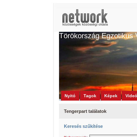
Törökország Egzotikus 
Nyitó
Tagok
Képek
Vide
Tengerpart találatok
Keresés szűkítése