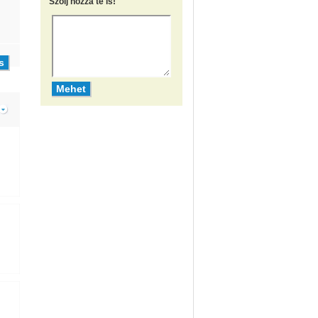
Szólj hozzá te is!