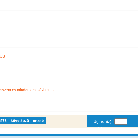
LUB
ztszem és minden ami kézi munka
578
következő
utolsó
Ugrás a(z)
oldalra