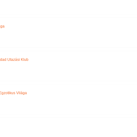
ága
dad Utazási Klub
Egzotikus Világa