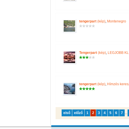
tengerpart
(kép)
,
Montenegro
Tengerpart
(kép)
,
LEGJOBB K
tengerpart
(kép)
,
Hímzés keres
első
előző
1
2
3
4
5
6
7
...