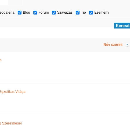
eógaléria
Blog
Fórum
Szavazás
Tip
Esemény
Név szerint
s
Egzotikus Világa
g Szerelmesei