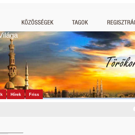
Világa
ók
Hírek
Friss