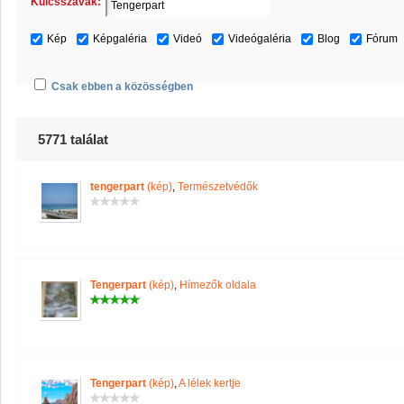
Kulcsszavak:
Kép
Képgaléria
Videó
Videógaléria
Blog
Fórum
Csak ebben a közösségben
5771 találat
tengerpart
(kép)
,
Természetvédők
Tengerpart
(kép)
,
Hímezők oldala
Tengerpart
(kép)
,
A lélek kertje