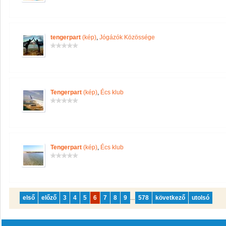
tengerpart
(kép)
,
Jógázók Közössége
Tengerpart
(kép)
,
Écs klub
Tengerpart
(kép)
,
Écs klub
első
előző
3
4
5
6
7
8
9
...
578
következő
utolsó