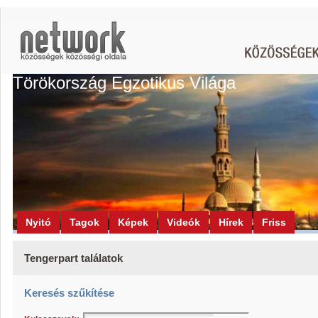
Törökország Egzotikus Világa
Nyitó
Tagok
Képek
Videók
Hírek
Friss
Tengerpart találatok
Keresés szűkítése