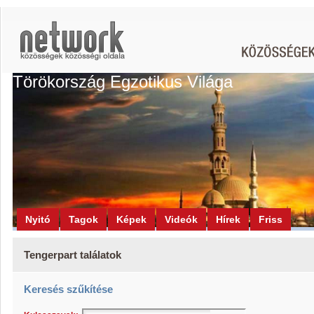
Törökország Egzotikus Világa
Nyitó
Tagok
Képek
Videók
Hírek
Friss
Tengerpart találatok
Keresés szűkítése