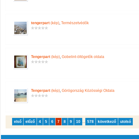
tengerpart
(kép)
,
Természetvédők
Tengerpart
(kép)
,
Gobelint-öltögetők oldala
Tengerpart
(kép)
,
Görögország Közösségi Oldala
első
előző
4
5
6
7
8
9
10
...
578
következő
utolsó