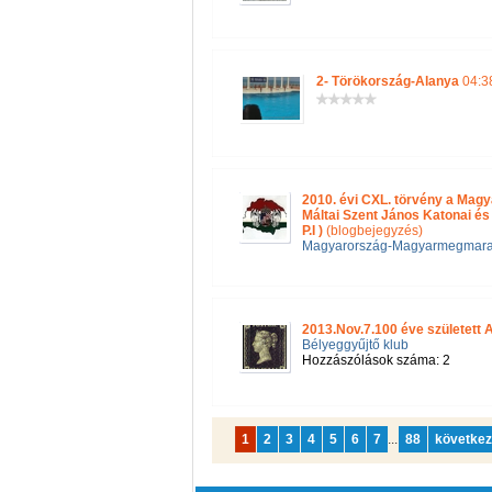
2- Törökország-Alanya
04:38
2010. évi CXL. törvény a Mag
Máltai Szent János Katonai és
P.I )
(blogbejegyzés)
Magyarország-Magyarmegmar
2013.Nov.7.100 éve született 
Bélyeggyűjtő klub
Hozzászólások száma: 2
1
2
3
4
5
6
7
...
88
követke