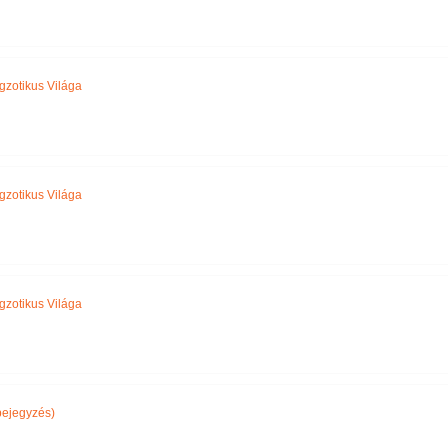
gzotikus Világa
gzotikus Világa
gzotikus Világa
bejegyzés)