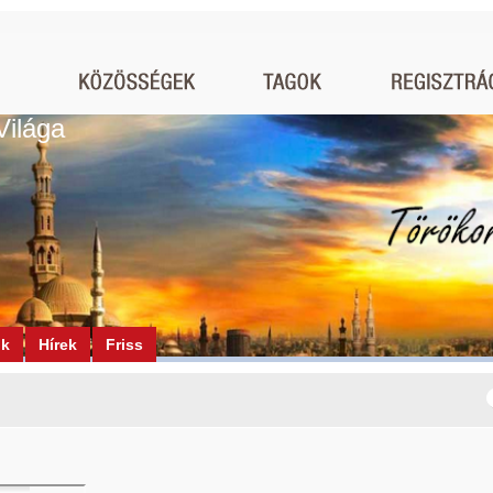
Világa
ók
Hírek
Friss