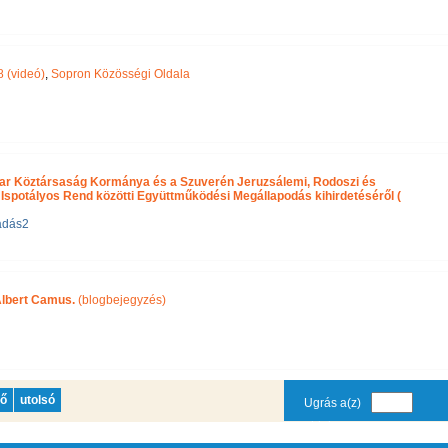
 (videó)
,
Sopron Közösségi Oldala
yar Köztársaság Kormánya és a Szuverén Jeruzsálemi, Rodoszi és
 Ispotályos Rend közötti Együttműködési Megállapodás kihirdetéséről (
adás2
Albert Camus.
(blogbejegyzés)
ző
utolsó
Ugrás a(z)
oldalra