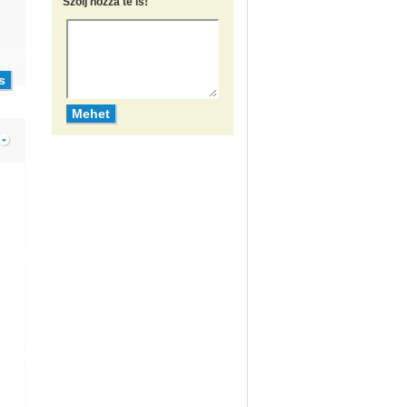
Szólj hozzá te is!