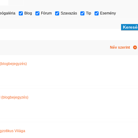
eógaléria
Blog
Fórum
Szavazás
Tip
Esemény
Név szerint
(blogbejegyzés)
l
(blogbejegyzés)
gzotikus Világa