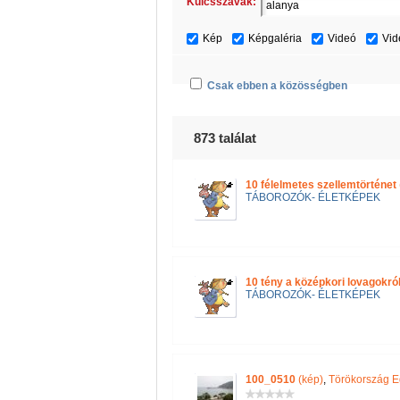
Kulcsszavak:
Kép
Képgaléria
Videó
Vid
Csak ebben a közösségben
873 találat
10 félelmetes szellemtörténet
TÁBOROZÓK- ÉLETKÉPEK
10 tény a középkori lovagokró
TÁBOROZÓK- ÉLETKÉPEK
100_0510
(kép)
,
Törökország E