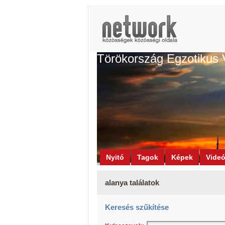
Törökország Egzotikus 
Nyitó
Tagok
Képek
Vide
alanya találatok
Keresés szűkítése