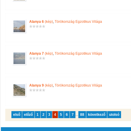
Alanya 6
(kép)
,
Törökország Egzotikus Világa
Alanya 7
(kép)
,
Törökország Egzotikus Világa
Alanya 9
(kép)
,
Törökország Egzotikus Világa
első
előző
1
2
3
4
5
6
7
...
88
következő
utolsó