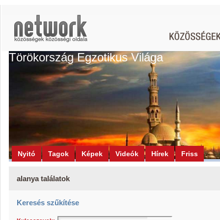
Törökország Egzotikus Világa
Nyitó
Tagok
Képek
Videók
Hírek
Friss
alanya találatok
Keresés szűkítése