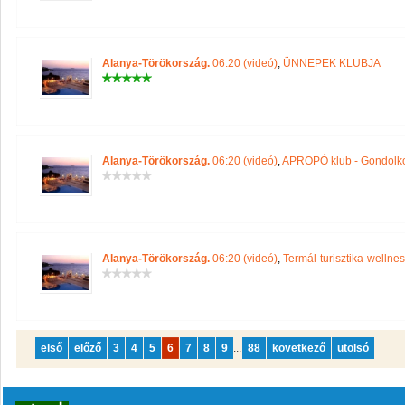
Alanya-Törökország.
06:20 (videó)
,
ÜNNEPEK KLUBJA
Alanya-Törökország.
06:20 (videó)
,
APROPÓ klub - Gondolko
Alanya-Törökország.
06:20 (videó)
,
Termál-turisztika-wellnes
első
előző
3
4
5
6
7
8
9
...
88
következő
utolsó