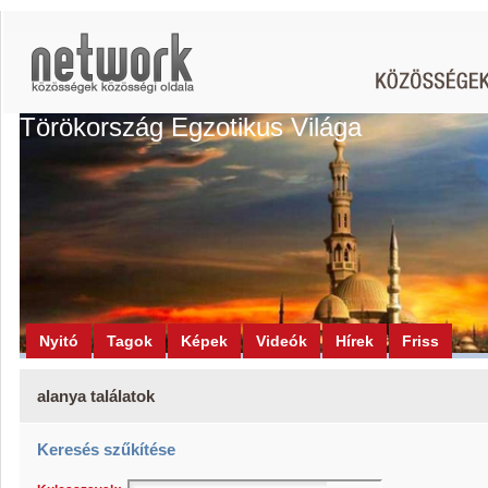
Törökország Egzotikus Világa
Nyitó
Tagok
Képek
Videók
Hírek
Friss
alanya találatok
Keresés szűkítése