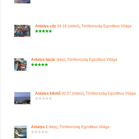
Antalya city
04:18 (videó)
,
Törökország Egzotikus Világa
Antalya bazár
(kép)
,
Törökország Egzotikus Világa
Antalya kikötő
00:37 (videó)
,
Törökország Egzotikus Világa
Antalya 1
(kép)
,
Törökország Egzotikus Világa