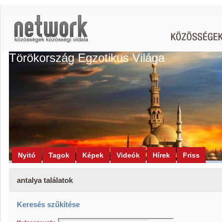
Törökország Egzotikus Világa
Nyitó
Tagok
Képek
Videók
Hírek
Friss
antalya találatok
Keresés szűkítése