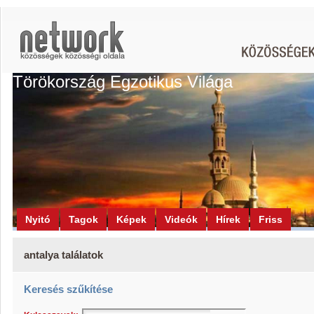
Törökország Egzotikus Világa
Nyitó
Tagok
Képek
Videók
Hírek
Friss
antalya találatok
Keresés szűkítése