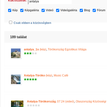
Kulcsszavak:
Kép
Képgaléria
Videó
Videógaléria
Blog
Fórum
Csak ebben a közösségben
189 találat
antalya_1s
(kép)
,
Törökország Egzotikus Világa
Antalya-Töröko
(kép)
,
Music Café
Antalya-Törökország.
07:24 (videó)
,
Olaszország Közösségi