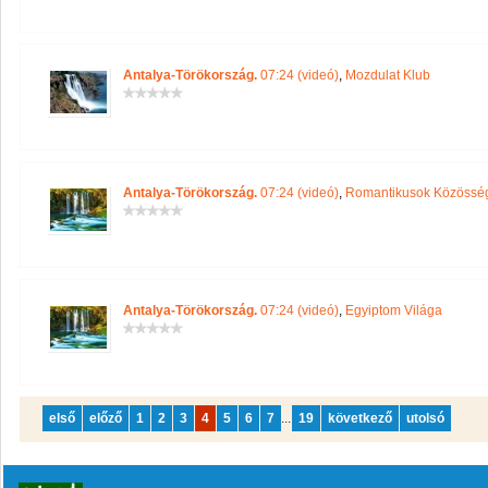
Antalya-Törökország.
07:24 (videó)
,
Mozdulat Klub
Antalya-Törökország.
07:24 (videó)
,
Romantikusok Közössé
Antalya-Törökország.
07:24 (videó)
,
Egyiptom Világa
első
előző
1
2
3
4
5
6
7
...
19
következő
utolsó