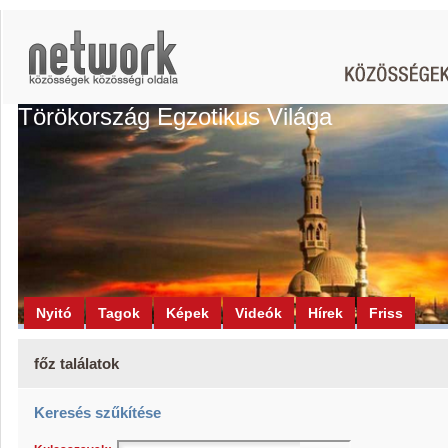
Törökország Egzotikus Világa
Nyitó
Tagok
Képek
Videók
Hírek
Friss
főz találatok
Keresés szűkítése