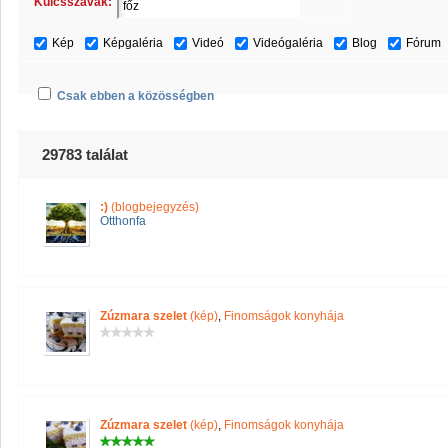
Kulcsszavak:
Kép
Képgaléria
Videó
Videógaléria
Blog
Fórum
Csak ebben a közösségben
29783 találat
:)
(blogbejegyzés)
Otthonfa
Zúzmara szelet
(kép)
,
Finomságok konyhája
Zúzmara szelet
(kép)
,
Finomságok konyhája