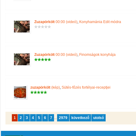
Zuzapörkölt
00:00 (videó)
,
Konyhamánia Edit módra
Zuzapörkölt
00:00 (videó)
,
Finomságok konyhája
zuzapörkölt
(kép)
,
Sütés-főzés fortélyai-receptjei
1
2
3
4
5
6
7
...
2979
következő
utolsó