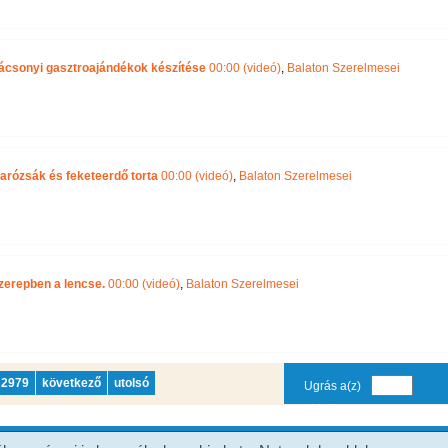
rácsonyi gasztroajándékok készítése
00:00 (videó)
,
Balaton Szerelmesei
arózsák és feketeerdő torta
00:00 (videó)
,
Balaton Szerelmesei
zerepben a lencse.
00:00 (videó)
,
Balaton Szerelmesei
2979
következő
utolsó
Ugrás a(z)
oldalra