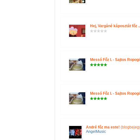
Hej, Vargáné káposztát főz ..
Messó Főz I. - Sajtos Ropog
Messó Főz I. - Sajtos Ropog
André főz ma este!
(blogbejeg
AngelMusic