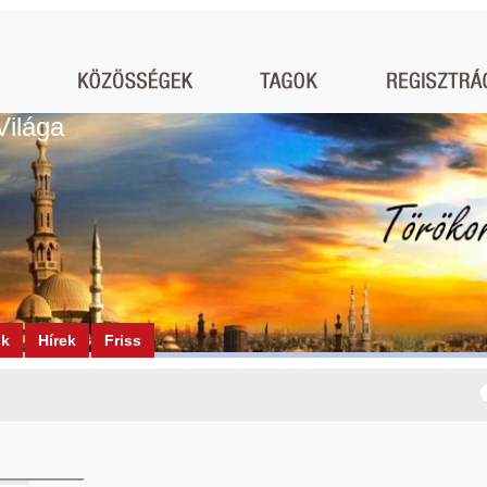
Világa
ók
Hírek
Friss