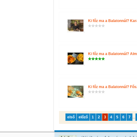
Ki főz ma a Balatonnál? Ka
Ki főz ma a Balatonnál? Alm
Ki főz ma a Balatonnál? Fős
első
előző
1
2
3
4
5
6
7
...