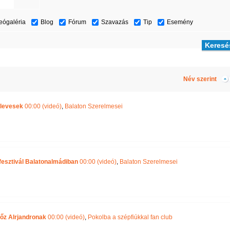
eógaléria
Blog
Fórum
Szavazás
Tip
Esemény
Név szerint
 levesek
00:00 (videó)
,
Balaton Szerelmesei
fesztivál Balatonalmádiban
00:00 (videó)
,
Balaton Szerelmesei
 főz Alrjandronak
00:00 (videó)
,
Pokolba a szépfiúkkal fan club