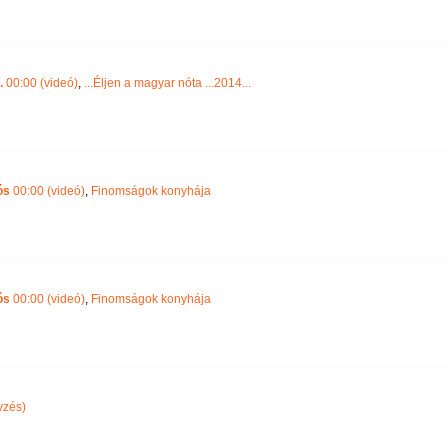
.
00:00 (videó)
,
...Éljen a magyar nóta ...2014...
ós
00:00 (videó)
,
Finomságok konyhája
ós
00:00 (videó)
,
Finomságok konyhája
yzés)