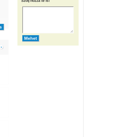
Szólj hozzá te is!