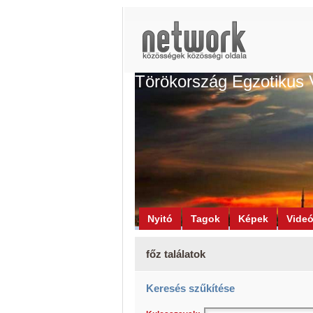
Törökország Egzotikus 
Nyitó
Tagok
Képek
Vide
főz találatok
Keresés szűkítése