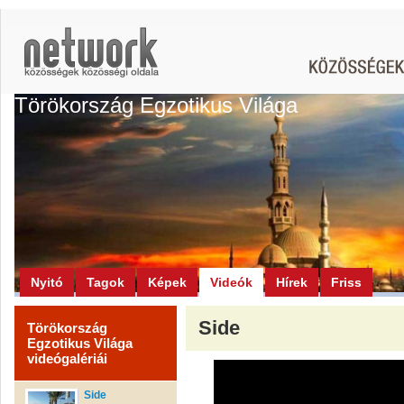
Törökország Egzotikus Világa
Nyitó
Tagok
Képek
Videók
Hírek
Friss
Side
Törökország
Egzotikus Világa
videógalériái
Side