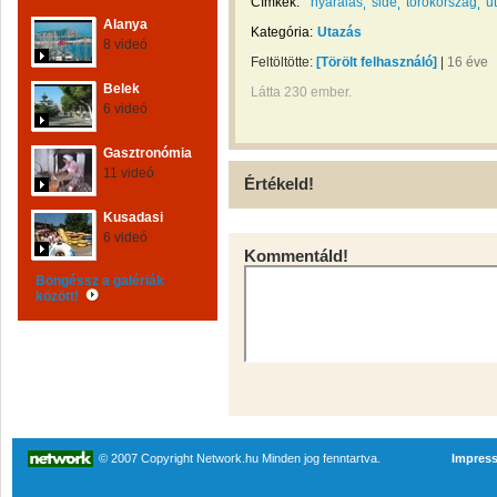
Címkék:
nyaralás
side
törökország
u
Alanya
Kategória:
Utazás
8 videó
Feltöltötte:
[Törölt felhasználó]
|
16 éve
Belek
Látta 230 ember.
6 videó
Gasztronómia
11 videó
Értékeld!
Kusadasi
6 videó
Kommentáld!
Böngéssz a galériák
között!
© 2007 Copyright Network.hu Minden jog fenntartva.
Impres