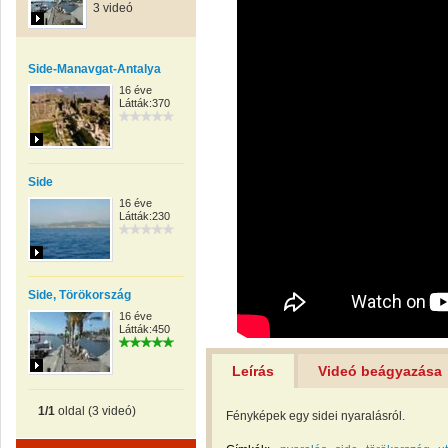
3 videó
Side-Manavgat-Antalya
16 éve
Látták:370
Side
16 éve
Látták:230
Side, Törökország
16 éve
Látták:450
Leírás
Videó beágyazása
1/1
oldal (3 videó)
Fényképek egy sidei nyaralásról.