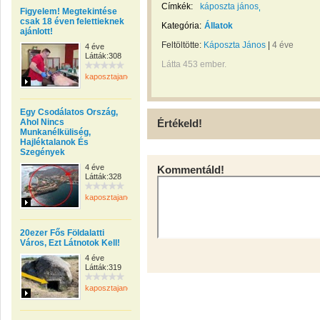
Címkék:
káposzta jános
Figyelem! Megtekintése
csak 18 éven felettieknek
Kategória:
Állatok
ajánlott!
Feltöltötte:
Káposzta János
|
4 éve
4 éve
Látták:308
Látta 453 ember.
kaposztajanos
Egy Csodálatos Ország,
Ahol Nincs
Értékeld!
Munkanélküliség,
Hajléktalanok És
Szegények
4 éve
Kommentáld!
Látták:328
kaposztajanos
20ezer Fős Földalatti
Város, Ezt Látnotok Kell!
4 éve
Látták:319
kaposztajanos