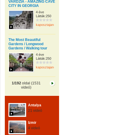
VARDZIA - AMAZING CAVE
CITY IN GEORGIA
4 éve
Látták:250
kaposztajanos
The Most Beautiful
Gardens / Longwood
Gardens / Walking tour
4 éve
Látták:250
kaposztajanos
1/192
oldal (1531
videó)
Antalya
21 videó
Izmir
4 videó