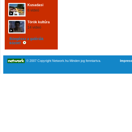
Kusadasi
6 videó
Török kultúra
14 videó
Böngéssz a galériák
között!
© 2007 Copyright Network.hu Minden jog fenntartva.
Impres