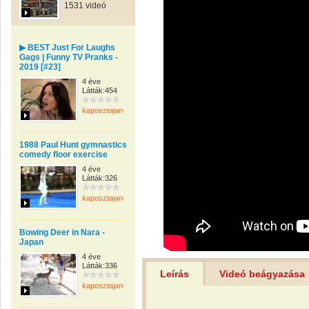
1531 videó
▶ BEST Just For Laughs
Gags | Funny TV Pranks -
2019 [#23]
4 éve
Látták:454
kaposztajanos
1988 Paul Hunt gymnastics
comedy floor exercise
4 éve
Látták:326
kaposztajanos
Bowing Deer in Nara -
Japan
4 éve
Látták:336
Leírás
Videó beágyazása
kaposztajanos