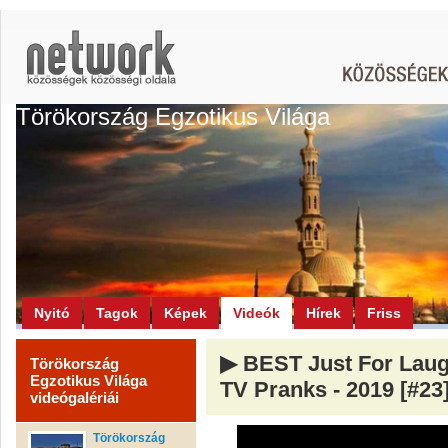
Törökország Egzotikus Világa
Nyitó
Tagok
Képek
Videók
Hírek
Friss
▶ BEST Just For Laug
Törökország
Egzotikus Világa
TV Pranks - 2019 [#23
videógalériái
Törökország