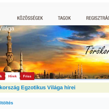
Világa
ók
Hírek
Friss
kország Egzotikus Világa hírei
ltöltés