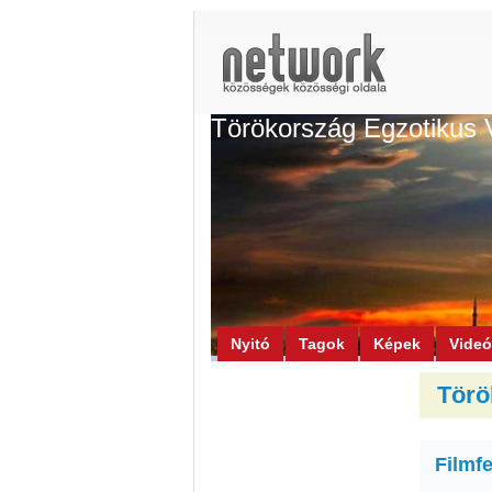
Törökország Egzotikus 
Nyitó
Tagok
Képek
Vide
Törö
Filmfe