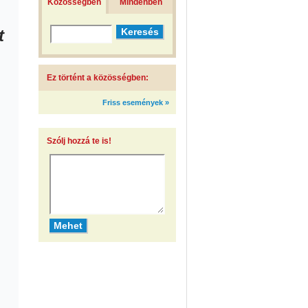
Közösségben
Mindenben
t
Ez történt a közösségben:
Friss események »
Szólj hozzá te is!