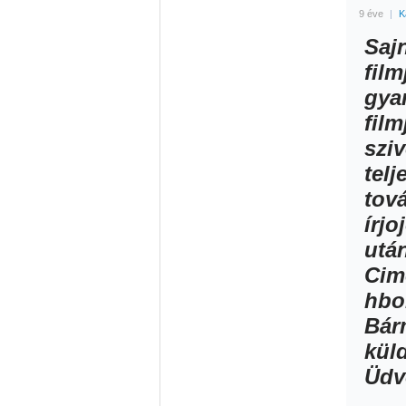
9 éve
|
K
Saj
fil
gya
film
szi
telj
tov
írj
utá
Cim
hbo
Bár
küld
Üdv