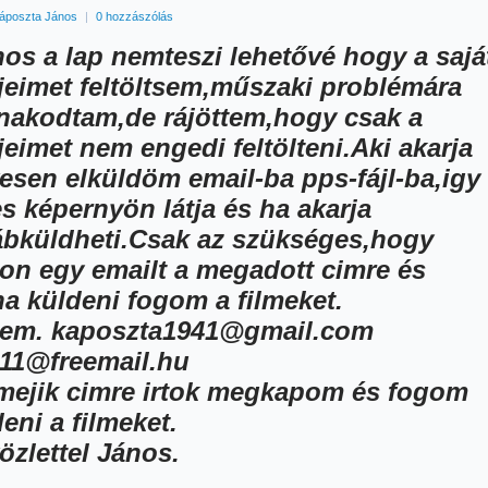
áposzta János
|
0 hozzászólás
nos a lap nemteszi lehetővé hogy a sajá
mjeimet feltöltsem,műszaki problémára
nakodtam,de rájöttem,hogy csak a
jeimet nem engedi feltölteni.Aki akarja
vesen elküldöm email-ba pps-fájl-ba,igy
es képernyön látja és ha akarja
ábküldheti.Csak az szükséges,hogy
ojon egy emailt a megadott cimre és
na küldeni fogom a filmeket.
em. kaposzta1941@gmail.com
11@freemail.hu
mejik cimre irtok megkapom és fogom
eni a filmeket.
özlettel János.