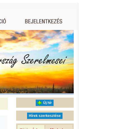
Új hír
Hírek szerkesztése