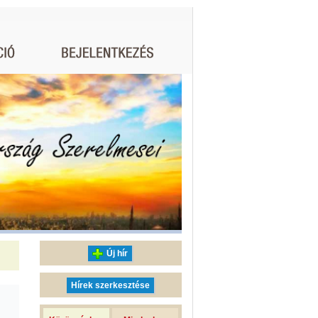
Új hír
Hírek szerkesztése