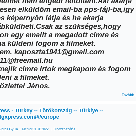
jeimet nem engedi feltölteni.Aki akarja
vesen elküldöm email-ba pps-fájl-ba,igy
es képernyön látja és ha akarja
ábküldheti.Csak az szükséges,hogy
ojon egy emailt a megadott cimre és
na küldeni fogom a filmeket.
em. kaposzta1941@gmail.com
11@freemail.hu
mejik cimre irtok megkapom és fogom
eni a filmeket.
özlettel János.
Tovább
ss - Turkey -- Törökország -- Türkiye --
.fgxpress.com/#/europe
Vörös Gyula -- MentorCLUB2022
|
0 hozzászólás