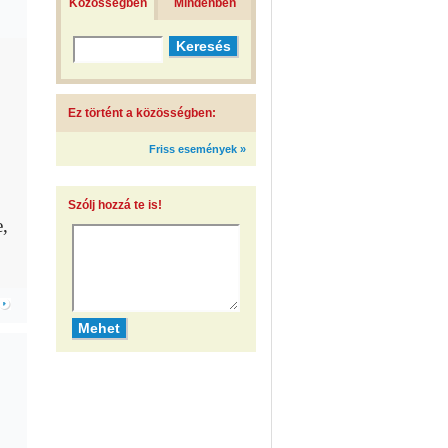
Közösségben
Mindenben
Ez történt a közösségben:
Friss események »
Szólj hozzá te is!
e,