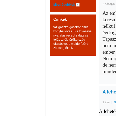
2 hónapja
Még régebbiek
Az emb
keresni
Címkék
nélkül
főz
gasztro
gasztronómia
konyha
lovas Éva
lovaseva
évekig 
nyaralás
recept
saláta
séf
Tapas
z
tojás
török
törökország
utazás
vega
waldorf
zöld
nem t
zöldség
étel
íz
ember 
Nem íg
de nem
minden
A leh
2 éve
|
G
A lehető