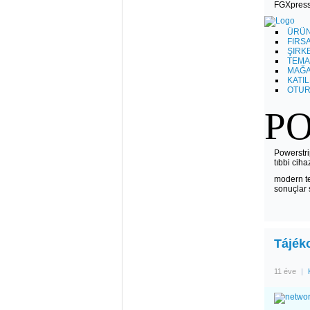
FGXpress 
ÜRÜ
FIRS
ŞIRK
TEMA
MAĞ
KATI
OTUR
P
Powerstri
tıbbi cih
modern tek
sonuçlar 
Tájék
11 éve
|