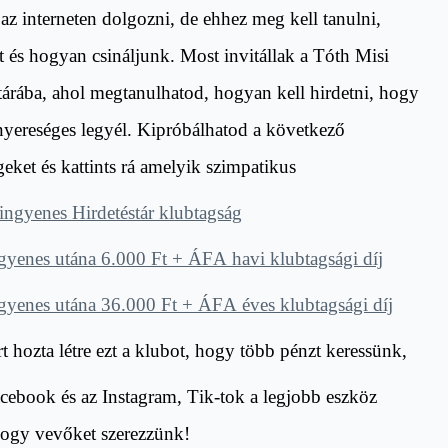
az interneten dolgozni, de ehhez meg kell tanulni,
 és hogyan csináljunk. Most invitállak a Tóth Misi
tárába, ahol megtanulhatod, hogyan kell hirdetni, hogy
yereséges legyél. Kipróbálhatod a következő
geket és kattints rá amelyik szimpatikus
ingyenes Hirdetéstár klubtagság
gyenes utána 6.000 Ft + ÁFA havi klubtagsági díj
gyenes utána 36.000 Ft + ÁFA éves klubtagsági díj
rt hozta létre ezt a klubot, hogy több pénzt keressünk,
acebook és az Instagram,
Tik
-tok a legjobb eszköz
hogy vevőket szerezzünk!