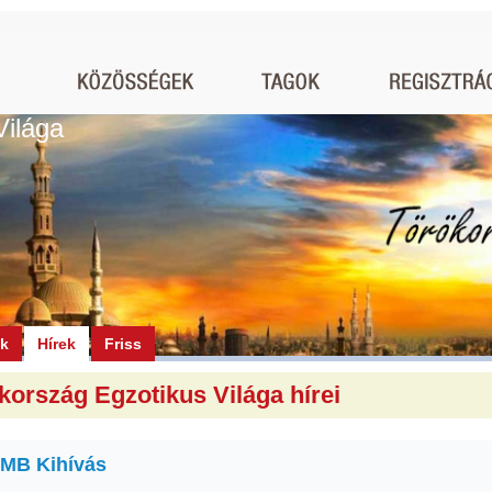
Világa
ók
Hírek
Friss
kország Egzotikus Világa hírei
MB Kihívás