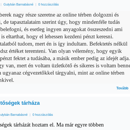
|
Gulybán Barnabásné
|
0 hozzászólás
erek nagy része szeretne az online térben dolgozni és
, de tapasztalataim sze
rint úgy, hogy mindenféle tudás
 belefogni, és esetleg ingyen anyagokat
összes
zedni
ami
is eltarthat, hogy el l
ehessen kezdeni pénzt keresni.
talatból tudom, mert én is így indultam. Befektetés nélkül
udsz
értéket teremteni. Van olyan vélemény, hogy egyik
pénzt fektet a tudásába, a másik ember pe
dig az idejét adja.
y van, mert én voltam üzletkötő és sikeres is voltam benn
 ugyanaz cégvezetőkkel tárgyalni, mint az online térben
kivel.
Tovább
etőségek tárháza
ulybán Barnabásné
|
0 hozzászólás
ségek tárházát hoztam el. Ma már egyre többen