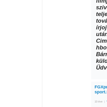
film
szi
telj
tov
írj
utá
Cim
hbo
Bár
küld
Üdv
FGXpre
sport
10 éve
|