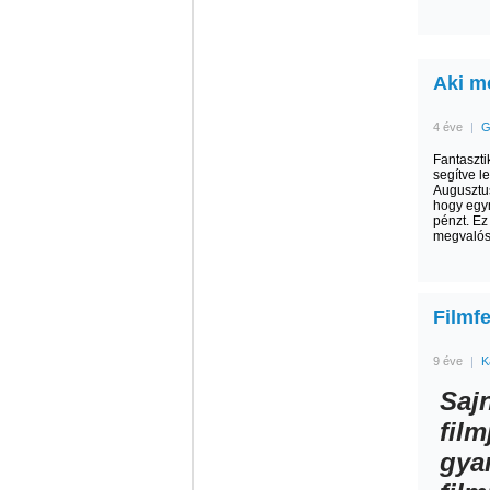
Aki mo
4 éve
|
G
Fantaszti
segítve l
Augusztus
hogy egym
pénzt. Ez
megvalós
Filmfe
9 éve
|
K
Saj
fil
gya