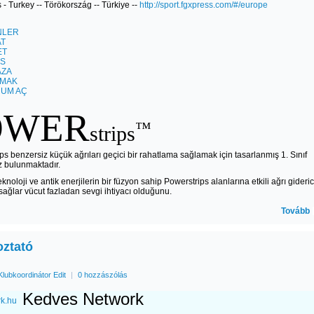
- Turkey -- Törökország -- Türkiye --
http://sport.fgxpress.com/#/europe
NLER
AT
ET
S
AZA
LMAK
UM AÇ
OWER
™
strips
ps benzersiz küçük ağrıları geçici bir rahatlama sağlamak için tasarlanmış 1. Sınıf
az bulunmaktadır.
noloji ve antik enerjilerin bir füzyon sahip Powerstrips alanlarına etkili ağrı gideric
sağlar vücut fazladan sevgi ihtiyacı olduğunu.
Tovább
oztató
Klubkoordinátor Edit
|
0 hozzászólás
Kedves Network