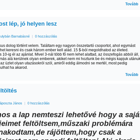
Tovább
st lép, jó helyen lesz
ulybán Barnabásné
|
0 hozzászólás
kus dolog történt velem. Találtam egy nagyon összetartó csoportot, ahol egymást
ehet keresni és csak három ember kell alád. 15 $-ból megoldhatod az életed.
 10-ig él az ajánlat. Mivel 3-nál több fő nem lehet alattad, az összefogás abból áll,
ás alá kerülnek olyan emberek, akiket nem mi hoztunk be és mégis kapjuk utánu
 az üzlet olyan utazásokról szól, amiről eddig álmodni se mertél, most pedig
ulhat ha akarod.
Tovább
ltöltés
áposzta János
|
0 hozzászólás
nos a lap nemteszi lehetővé hogy a sajá
mjeimet feltöltsem,műszaki problémára
nakodtam,de rájöttem,hogy csak a