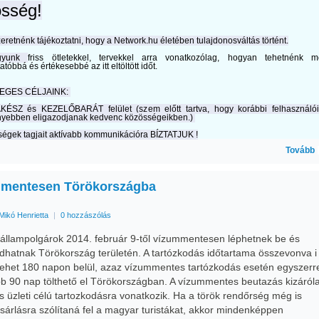
sség!
eretnénk tájékoztatni, hogy a Network.hu életében tulajdonosváltás történt.
agyunk
friss ötletekkel, tervekkel arra vonatkozólag, hogyan tehetnénk 
tatóbbá és értékesebbé
az itt eltöltött időt.
EGES CÉLJAINK:
ÉSZ és KEZELŐBARÁT felület (szem előtt tartva, hogy korábbi felhasználó
yebben eligazodjanak kedvenc közösségeikben.)
ségek tagjait aktívabb kommunikációra BÍZTATJUK !
Tovább
mentesen Törökországba
Mikó Henrietta
|
0 hozzászólás
állampolgárok 2014. február 9-től vízummentesen léphetnek be és
odhatnak Törökország területén. A tartózkodás időtartama összevonva i
lehet 180 napon belül, azaz vízummentes tartózkodás esetén egyszerr
ebb 90 nap tölthető el Törökországban. A vízummentes beutazás kizáról
és üzleti célú tartozkodásra vonatkozik. Ha a török rendőrség még is
sárlásra szólítaná fel a magyar turistákat, akkor mindenképpen