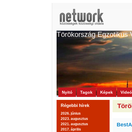
Törökország Egzotikus 
Nyitó
Tagok
Képek
Vide
Törö
Régebbi hírek
2026. június
2023. augusztus
BestA
2021. augusztus
2017. április