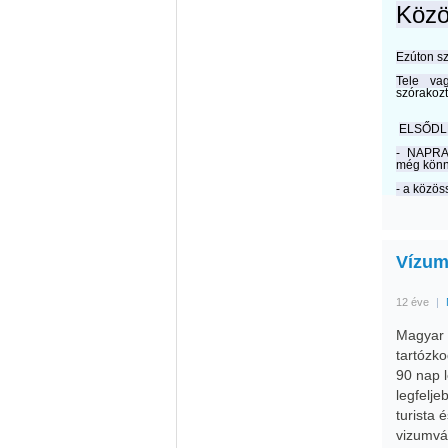
Közö
Ezúton sz
Tele v
szórakoz
ELSŐDL
- NAPRAK
még
könn
- a közös
Vízum
12 éve
|
Magyar 
tartózk
90 nap 
legfelj
turista 
vizumvá