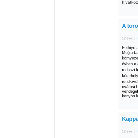
hivatko
A törö
12 éve
|
Fethiye 
Muğla ta
környez
évben a 
rodoszi 
kősírhely
rendkívü
óvárosi 
vendége
kanyon k
Kappa
12 éve
|