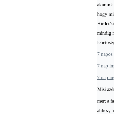
akarunk 
hogy mit
Hirdetés
mindig n
lehetősé
7 napos 
7 nap in
7 nap in
Misi azé
mert a f
ahhoz, 