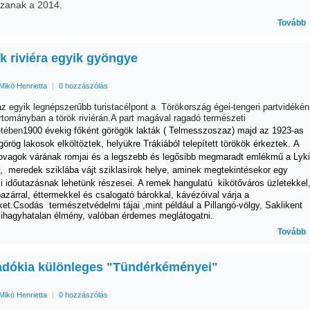
zzanak a 2014.
Tovább
k riviéra egyik gyöngye
Mikó Henrietta
|
0 hozzászólás
az egyik legnépszerűbb turistacélpont a Törökország égei-tengeri partvidékén
rtományban a török riviérán.A part magával ragadó természeti
etében
1900 évekig főként görögök lakták ( Telmesszosz
az)
majd az 1923-as
görög lakosok elköltöztek, helyükre Trákiából
telepített törökök érkeztek.
A
lovagok várának romjai és a
legszebb és legősibb megmaradt emlékmű a Lyki
,
meredek sziklába vájt sziklasírok helye, aminek megtekintésekor egy
li időutazásnak lehetünk rész
esei.
A remek hangulatú kikötőváros üzletekkel
bazárral, éttermekkel és csalogató bárokkal, kávézóival várja a
ket.Csodás
természetvédelmi tájai ,mint például a Pillangó-völgy, Saklikent
ihagyhatalan élmény, valóban érdemes meglátogatni.
Tovább
dókia különleges "Tündérkéményei"
Mikó Henrietta
|
0 hozzászólás