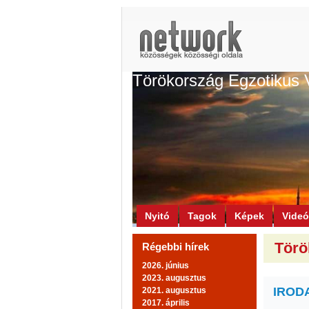
Törökország Egzotikus 
Nyitó
Tagok
Képek
Vide
Törö
Régebbi hírek
2026. június
2023. augusztus
IROD
2021. augusztus
2017. április