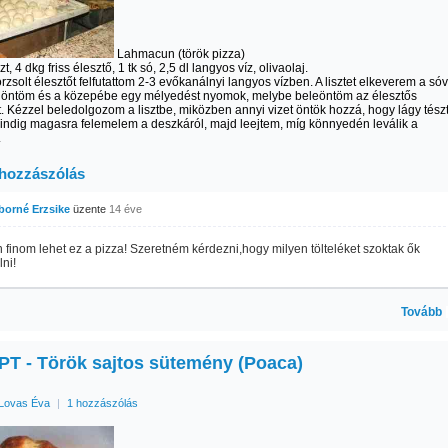
Lahmacun (török pizza)
zt, 4 dkg friss élesztő, 1 tk só, 2,5 dl langyos víz, olivaolaj.
orzsolt élesztőt felfutattom 2-3 evőkanálnyi langyos vízben. A lisztet elkeverem a sóv
a öntöm és a közepébe egy mélyedést nyomok, melybe beleöntöm az élesztős
. Kézzel beledolgozom a lisztbe, miközben annyi vizet öntök hozzá, hogy lágy tész
indig magasra felemelem a deszkáról, majd leejtem, míg könnyedén leválik a
.
 hozzászólás
iborné Erzsike
üzente
14 éve
finom lehet ez a pizza! Szeretném kérdezni,hogy milyen tölteléket szoktak ők
ni!
Tovább
T - Török sajtos sütemény (Poaca)
Lovas Éva
|
1 hozzászólás