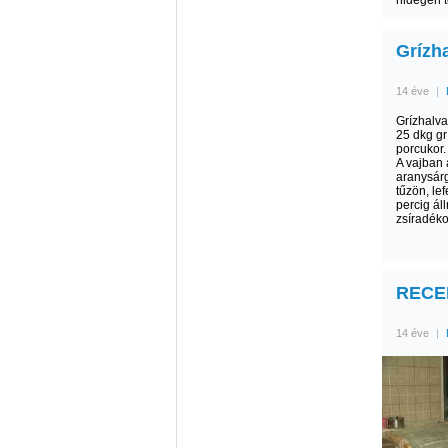
hidegen t
Grízha
14 éve
|
Grízhalva
25 dkg gr
porcukor.
A vajban 
aranysárg
tűzön, le
percig ál
zsíradéko
RECEP
14 éve
|