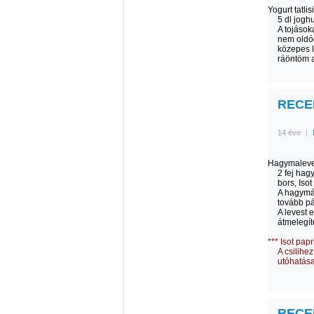
Yogurt tatli
5 dl joghu
A tojások
nem oldód
közepes l
ráöntöm a 
RECEP
14 éve
|
Hagymaleve
2 fej hagy
bors, Isot
A hagymá
tovább pá
A levest 
átmelegí
*** Isot papr
A csilihe
utóhatása
RECEP