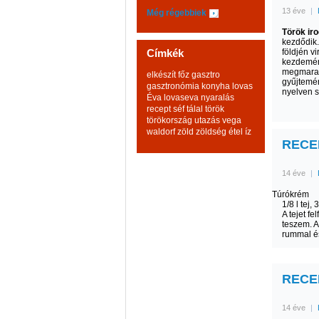
13 éve
|
Még régebbiek
Török ir
kezdődik.
Címkék
földjén v
kezdemén
megmaradt
elkészít
főz
gasztro
gyűjtemén
gasztronómia
konyha
lovas
nyelven s
Éva
lovaseva
nyaralás
recept
séf
tálal
török
törökország
utazás
vega
waldorf
zöld
zöldség
étel
íz
RECEP
14 éve
|
Túrókrém
1/8 l tej,
A tejet f
teszem. A
rummal és
RECEPT
14 éve
|