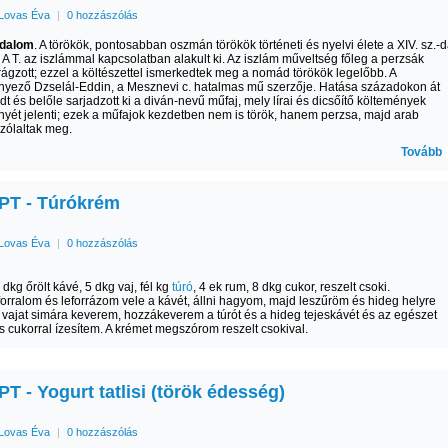
Lovas Éva
|
0 hozzászólás
odalom
. A törökök, pontosabban oszmán törökök történeti és nyelvi élete a XIV. sz.-d
 A T. az iszlámmal kapcsolatban alakult ki. Az iszlám műveltség főleg a perzsák
irágzott; ezzel a költészettel ismerkedtek meg a nomád törökök legelőbb. A
yező Dzselál-Eddin, a Mesznevi c. hatalmas mű szerzője. Hatása századokon át
 és belőle sarjadzott ki a diván-nevű műfaj, mely lírai és dicsőítő költemények
yét jelenti; ezek a műfajok kezdetben nem is török, hanem perzsa, majd arab
zólaltak meg.
Tovább
T - Túrókrém
Lovas Éva
|
0 hozzászólás
 3 dkg őrölt kávé, 5 dkg vaj, fél kg
túró
, 4 ek rum, 8 dkg cukor, reszelt csoki.
elforralom és leforrázom vele a kávét, állni hagyom, majd leszűröm és hideg helyre
 vajat simára keverem, hozzákeverem a túrót és a hideg tejeskávét és az egészet
 cukorral ízesítem. A krémet megszórom reszelt csokival.
 - Yogurt tatlisi (török édesség)
Lovas Éva
|
0 hozzászólás