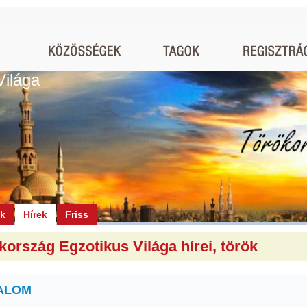
Világa
ók
Hírek
Friss
kország Egzotikus Világa hírei, török
ALOM