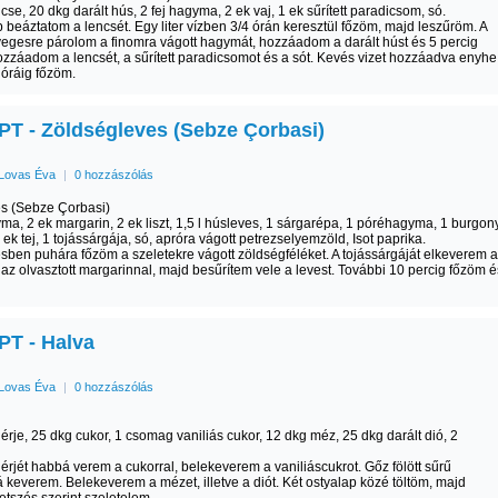
ncse, 20 dkg darált hús, 2 fej hagyma, 2 ek vaj, 1 ek sűrített paradicsom, só.
 beáztatom a lencsét. Egy liter vízben 3/4 órán keresztül főzöm, majd leszűröm. A
egesre párolom a finomra vágott hagymát, hozzáadom a darált húst és 5 percig
zzáadom a lencsét, a sűrített paradicsomot és a sót. Kevés vizet hozzáadva enyhe
 óráig főzöm.
T - Zöldségleves (Sebze Çorbasi)
Lovas Éva
|
0 hozzászólás
s (Sebze Çorbasi)
yma, 2 ek margarin, 2 ek liszt, 1,5 l húsleves, 1 sárgarépa, 1 póréhagyma, 1 burgon
4 ek tej, 1 tojássárgája, só, apróra vágott petrezselyemzöld, Isot paprika.
sben puhára főzöm a szeletekre vágott zöldségféléket. A tojássárgáját elkeverem a
és az olvasztott margarinnal, majd besűrítem vele a levest. További 10 percig főzöm é
T - Halva
Lovas Éva
|
0 hozzászólás
hérje, 25 dkg cukor, 1 csomag vaniliás cukor, 12 dkg méz, 25 dkg darált dió, 2
hérjét habbá verem a cukorral, belekeverem a vaniliáscukrot. Gőz fölött sűrű
keverem. Belekeverem a mézet, illetve a diót. Két ostyalap közé töltöm, majd