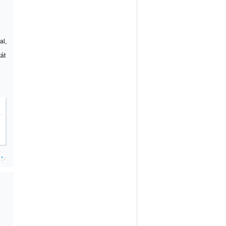
al,
tát