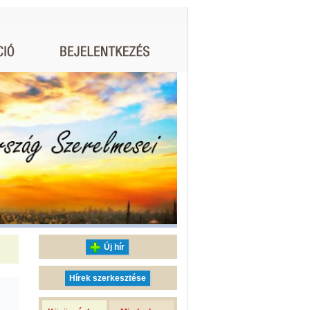
Új hír
Hírek szerkesztése