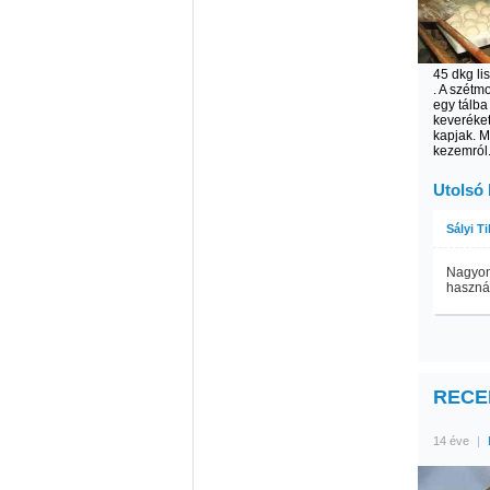
45 dkg lis
. A szétm
egy tálb
keveréket
kapjak. M
kezemról
Utolsó
Sályi T
Nagyon 
használ
RECEP
14 éve
|