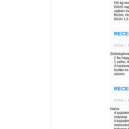
Fél kg le
Előző nap
vajban üv
főzöm. Ho
tűzön 1,5
RECEP
14 éve
|
Zöldségleve
2 fej hag
1 zeller, 
A húsleve
liszttel 
sózom.
RECEP
14 éve
|
Halva
4 tojásfe
ostyalap.
A tojásfe
masszává 