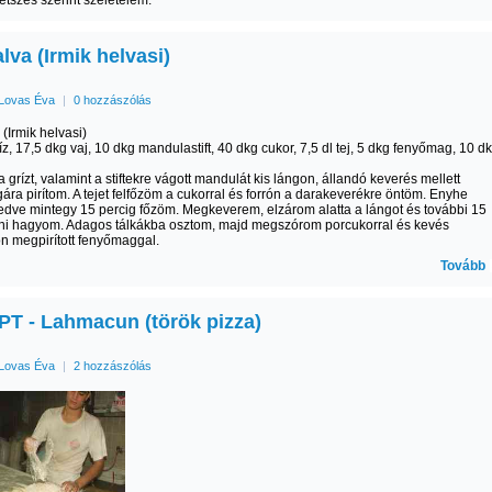
etszés szerint szeletelem.
lva (Irmik helvasi)
Lovas Éva
|
0 hozzászólás
 (Irmik helvasi)
íz, 17,5 dkg vaj, 10 dkg mandulastift, 40 dkg cukor, 7,5 dl tej, 5 dkg fenyőmag, 10 d
a grízt, valamint a stiftekre vágott mandulát kis lángon, állandó keverés mellett
ára pirítom. A tejet felfőzöm a cukorral és forrón a darakeverékre öntöm. Enyhe
fedve mintegy 15 percig főzöm. Megkeverem, elzárom alatta a lángot és további 15
lni hagyom. Adagos tálkákba osztom, majd megszórom porcukorral és kevés
n megpirított fenyőmaggal.
Tovább
T - Lahmacun (török pizza)
Lovas Éva
|
2 hozzászólás