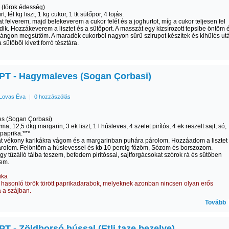
si (török édesség)
rt, fél kg liszt, 1 kg cukor, 1 tk sütőpor, 4 tojás.
at felverem, majd belekeverem a cukor felét és a joghurtot, míg a cukor teljesen fel
ik. Hozzákeverem a lisztet és a sütőport. A masszát egy kizsírozott tepsibe öntöm 
ángon megsütöm. A maradék cukorból nagyon sűrű szirupot készítek és kihülés ut
sütőből kivett forró tésztára.
T - Hagymaleves (Sogan Çorbasi)
Lovas Éva
|
0 hozzászólás
s (Sogan Çorbasi)
ma, 12,5 dkg margarin, 3 ek liszt, 1 l húsleves, 4 szelet pirítós, 4 ek reszelt sajt, só,
 paprika.***
t vékony karikákra vágom és a margarinban puhára párolom. Hozzáadom a lisztet
rolom. Felöntöm a húslevessel és kb 10 percig főzöm, Sózom és borszozom.
egy tűzálló tálba teszem, befedem pirítóssal, sajtforgácsokat szórok rá és sütőben
tem.
ika
z hasonló török törött paprikadarabok, melyeknek azonban nincsen olyan erős
 a szájban.
Tovább
T - Zöldborsó hússal (Etli taze bezelye)