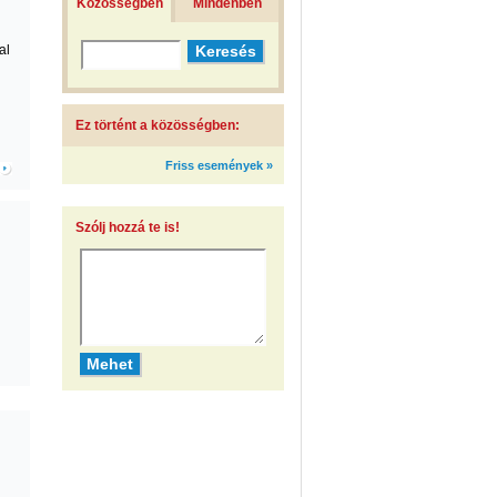
Közösségben
Mindenben
al
Ez történt a közösségben:
Friss események »
Szólj hozzá te is!