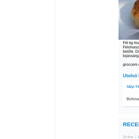
Fél kg lis
Felolvasz
belőle. 
tojássár
grocceni
Utolsó
Sályi T
Biztosa
RECEP
14 éve
|