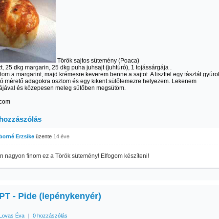
Török sajtos sütemény (Poaca)
zt, 25 dkg margarin, 25 dkg puha juhsajt (juhtúró), 1 tojássárgája .
tom a margarint, majd krémesre keverem benne a sajtot. A liszttel egy tásztát gyúro
Dió mérető adagokra osztom és egy kikent sütőlemezre helyezem. Lekenem
gájával és közepesen meleg sütőben megsütöm.
.com
 hozzászólás
iborné Erzsike
üzente
14 éve
n nagyon finom ez a Török sütemény! Elfogom készíteni!
T - Pide (lepénykenyér)
Lovas Éva
|
0 hozzászólás