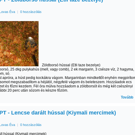
Lovas Éva
|
0 hozzászólás
Zöldborsó hússal (Etli taze bezelye)
borsó, 25 dkg pulykahús (mell, vagy comb), 2 ek margarin, 3 csésze víz, 2 hagyma,
m, só.
 apróra, a húst pedig kockákra vágom. Margarinban mindkettőt enyhén megpiríto
csomot megszabadítom a héjától, négyfelé vágom és beleteszem. Hozzáadok ecs
zet és főzni kezdem. Fél óra múlva hozzáadom a zöldborsót és még két csészényi
vábbi 20 perc után sózom és készre főzöm.
Tovább
T - Lencse darált hússal (Kiymali mercimek)
Lovas Éva
|
0 hozzászólás
lt hússal (Kiymali mercimek)