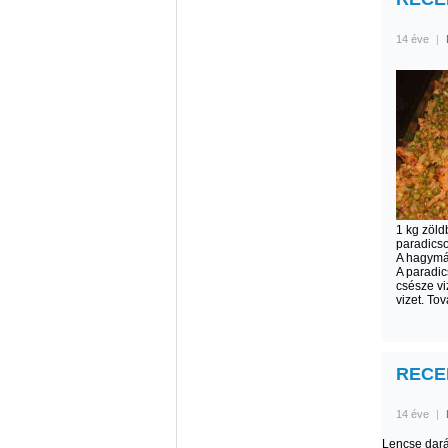
14 éve
|
1 kg zöld
paradicso
A hagymát
A paradi
csésze vi
vizet. To
RECEP
14 éve
|
Lencse dará