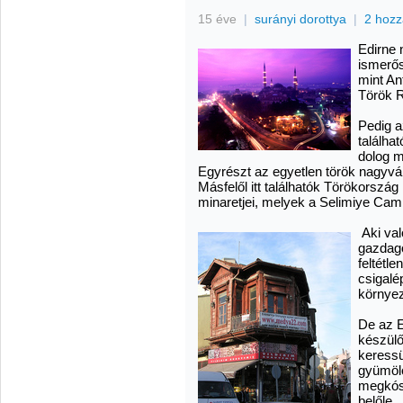
15 éve
|
surányi dorottya
|
2 hozz
Edirne 
ismerős
mint An
Török R
Pedig a
találha
dolog m
Egyrészt az egyetlen török nagyvá
Másfelől itt találhatók Törökorsz
minaretjei, melyek a Selimiye Camii
Aki val
gazdago
feltétl
csigalé
környez
De az E
készülő 
keressü
gyümöl
megkóst
belőle.