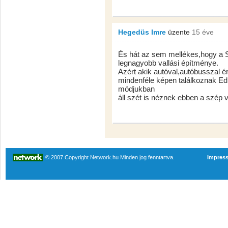
Hegedüs Imre
üzente
15 éve
És hát az sem mellékes,hogy a 
legnagyobb vallási építménye.
Azért akik autóval,autóbusszal
mindenféle képen találkoznak Ed
módjukban
áll szét is néznek ebben a szép 
© 2007 Copyright Network.hu Minden jog fenntartva.
Impres