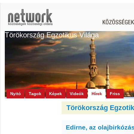
Törökország Egzotikus Világa
Nyitó
Tagok
Képek
Videók
Hírek
Friss
Törökország Egzotiku
Edirne, az olajbirkózá