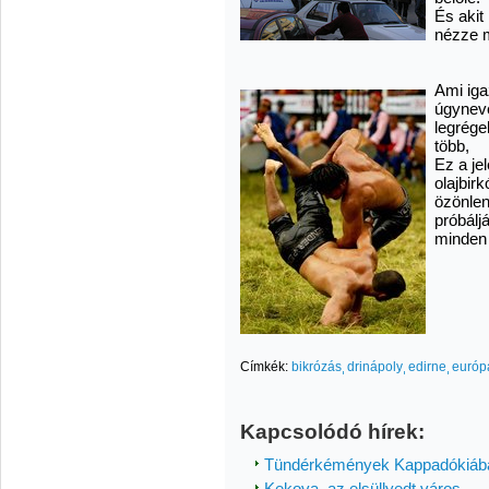
És akit 
nézze m
Ami iga
úgynev
legrége
több,
Ez a je
olajbir
özönlene
próbálj
minden 
Címkék:
bikrózás
drinápoly
edirne
európ
Kapcsolódó hírek:
Tündérkémények Kappadókiáb
Kekova, az elsüllyedt város