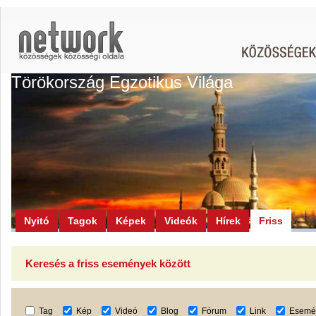
Törökország Egzotikus Világa
Nyitó
Tagok
Képek
Videók
Hírek
Friss
Keresés a friss események között
Tag
Kép
Videó
Blog
Fórum
Link
Esemé