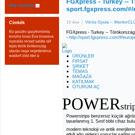
FGXpress - Turkey -- T
Még régebbiek
sport.fgxpress.com/#/
10 éve
|
Vörös Gyula -- MentorC
Címkék
főz
gasztro
gasztronómia
FGXpress - Turkey -- Törökország 
konyha
lovas Éva
lovaseva
-
http://sport.fgxpress.com/#/europ
nyaralás
recept
saláta
séf
tojás
török
törökország
utazás
vega
vegetáriánus
ÜRÜNLER
waldorf
zöld
étel
íz
FIRSAT
ŞIRKET
TEMAS
MAĞAZA
KATILMAK
OTURUM AÇ
POWER
stri
Powerstrips benzersiz küçük ağrıla
tasarlanmış 1. Sınıf tıbbi cihaz bul
modern teknoloji ve antik enerjileri
etkili ağrı giderici sonuçlar sağlar 