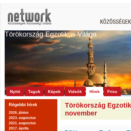
Törökország Egzotikus Világa
Nyitó
Tagok
Képek
Videók
Hírek
Friss
Törökország Egzotiku
Régebbi hírek
november
2026. június
2023. augusztus
2021. augusztus
2017. április