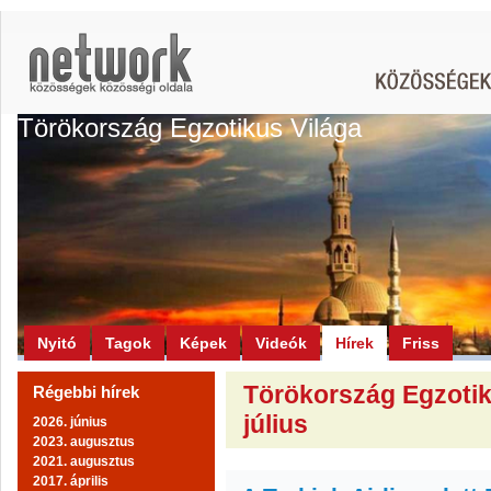
Törökország Egzotikus Világa
Nyitó
Tagok
Képek
Videók
Hírek
Friss
Törökország Egzotiku
Régebbi hírek
július
2026. június
2023. augusztus
2021. augusztus
2017. április