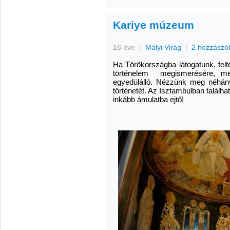
Kariye múzeum
16 éve
|
Mályi Virág
|
2 hozzászó
Ha Törökországba látogatunk, felt
történelem megismerésére, me
egyedülálló. Nézzünk meg néhán
történetét. Az Isztambulban talál
inkább ámulatba ejtő!