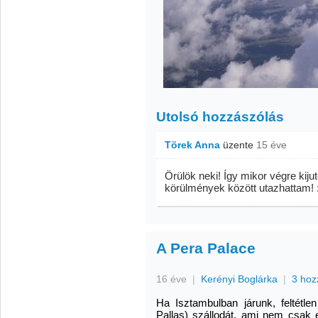
Utolsó hozzászólás
Törek Anna
üzente
15 éve
Örülök neki! Így mikor végre kij
körülmények között utazhattam! 
A Pera Palace
16 éve
|
Kerényi Boglárka
|
3 hoz
Ha Isztambulban járunk, feltétle
Pallas) szállodát, ami nem csak 