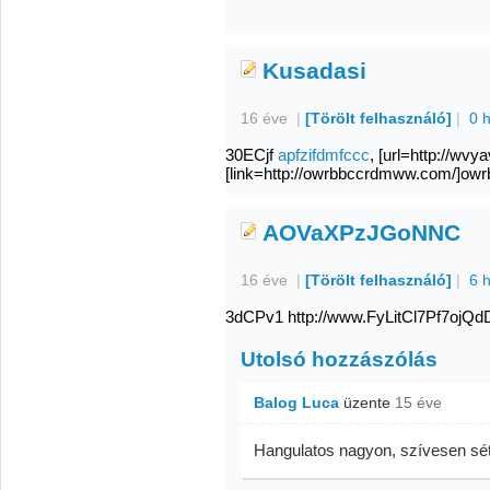
Kusadasi
16 éve
|
[Törölt felhasználó]
|
0 
30ECjf
apfzifdmfccc
, [url=http://w
[link=http://owrbbccrdmww.com/]owr
AOVaXPzJGoNNC
16 éve
|
[Törölt felhasználó]
|
6 
3dCPv1 http://www.FyLitCl7Pf7o
Utolsó hozzászólás
Balog Luca
üzente
15 éve
Hangulatos nagyon, szívesen sétál