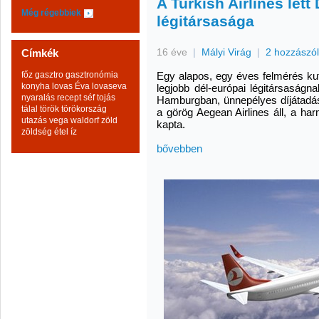
A Turkish Airlines let
Még régebbiek
légitársasága
16 éve
|
Mályi Virág
|
2 hozzászó
Címkék
főz
gasztro
gasztronómia
Egy alapos, egy éves felmérés kuta
konyha
lovas Éva
lovaseva
legjobb dél-európai légitársaságna
nyaralás
recept
séf
tojás
Hamburgban, ünnepélyes díjátadás
tálal
török
törökország
a görög Aegean Airlines áll, a ha
utazás
vega
waldorf
zöld
kapta.
zöldség
étel
íz
bővebben