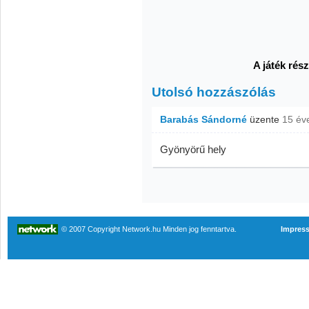
A játék rész
Utolsó hozzászólás
Barabás Sándorné
üzente
15 év
Gyönyörű hely
© 2007 Copyright Network.hu Minden jog fenntartva.
Impres