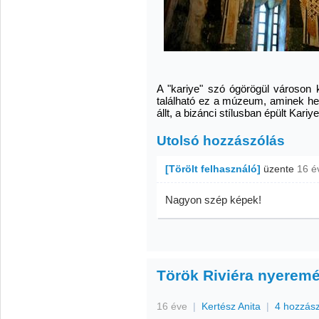
A "kariye" szó ógörögül városon kí
található ez a múzeum, aminek he
állt, a bizánci stílusban épült Kari
Utolsó hozzászólás
[Törölt felhasználó]
üzente
16 é
Nagyon szép képek!
Török Riviéra nyeremé
16 éve
|
Kertész Anita
|
4 hozzás