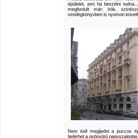
épületet, ami ha beszélni tudna.
megfordult már: írók, színész
vendégkönyvben is nyomon követh
Nem kell megijedni a puccos épü
betérhet a gyönyörű nagyszalonba