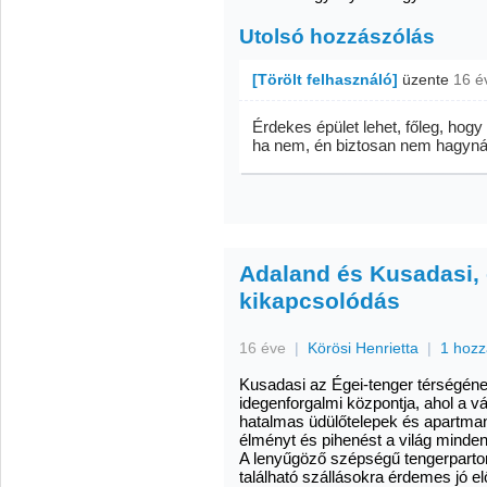
Utolsó hozzászólás
[Törölt felhasználó]
üzente
16 é
Érdekes épület lehet, főleg, hogy 
ha nem, én biztosan nem hagyná
Adaland és Kusadasi, 
kikapcsolódás
16 éve
|
Körösi Henrietta
|
1 hozz
Kusadasi az Égei-tenger térségéne
idegenforgalmi központja, ahol a v
hatalmas üdülőtelepek és apartman
élményt és pihenést a világ minden 
A lenyűgöző szépségű tengerparto
található szállásokra érdemes jó elő