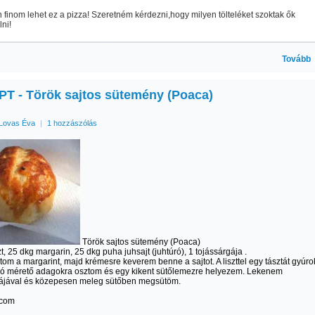
finom lehet ez a pizza! Szeretném kérdezni,hogy milyen tölteléket szoktak ők
ni!
Tovább
T - Török sajtos sütemény (Poaca)
Lovas Éva
|
1 hozzászólás
Török sajtos sütemény (Poaca)
zt, 25 dkg margarin, 25 dkg puha juhsajt (juhtúró), 1 tojássárgája .
tom a margarint, majd krémesre keverem benne a sajtot. A liszttel egy tásztát gyúro
Dió mérető adagokra osztom és egy kikent sütőlemezre helyezem. Lekenem
gájával és közepesen meleg sütőben megsütöm.
.com