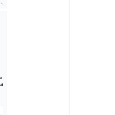
al,
tát