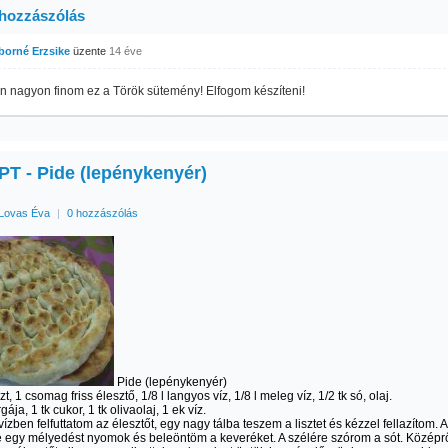
 hozzászólás
iborné Erzsike
üzente
14 éve
n nagyon finom ez a Török sütemény! Elfogom készíteni!
T - Pide (lepénykenyér)
Lovas Éva
|
0 hozzászólás
Pide (lepénykenyér)
zt, 1 csomag friss élesztő, 1/8 l langyos víz, 1/8 l meleg víz, 1/2 tk só, olaj.
gája, 1 tk cukor, 1 tk olivaolaj, 1 ek víz.
ízben felfuttatom az élesztőt, egy nagy tálba teszem a lisztet és kézzel fellazítom. A
egy mélyedést nyomok és beleöntöm a keveréket. A szélére szórom a sót. Középr