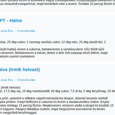
sben puhára főzöm a szeletekre vágott zöldségféléket. A tojássárgáját elkeverem a
és az olvasztott margarinnal, majd besűrítem vele a levest. További 10 percig főzöm é
T - Halva
Lovas Éva
|
0 hozzászólás
hérje, 25 dkg cukor, 1 csomag vaniliás cukor, 12 dkg méz, 25 dkg darált dió, 2
hérjét habbá verem a cukorral, belekeverem a vaniliáscukrot. Gőz fölött sűrű
keverem. Belekeverem a mézet, illetve a diót. Két ostyalap közé töltöm, majd
etszés szerint szeletelem.
lva (Irmik helvasi)
Lovas Éva
|
0 hozzászólás
 (Irmik helvasi)
íz, 17,5 dkg vaj, 10 dkg mandulastift, 40 dkg cukor, 7,5 dl tej, 5 dkg fenyőmag, 10 d
a grízt, valamint a stiftekre vágott mandulát kis lángon, állandó keverés mellett
ára pirítom. A tejet felfőzöm a cukorral és forrón a darakeverékre öntöm. Enyhe
fedve mintegy 15 percig főzöm. Megkeverem, elzárom alatta a lángot és további 15
lni hagyom. Adagos tálkákba osztom, majd megszórom porcukorral és kevés
n megpirított fenyőmaggal.