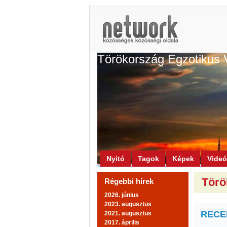
Törökország Egzotikus 
Nyitó
Tagok
Képek
Vide
Törö
Régebbi hírek
2026. június
2023. augusztus
RECEP
2021. augusztus
2017. április