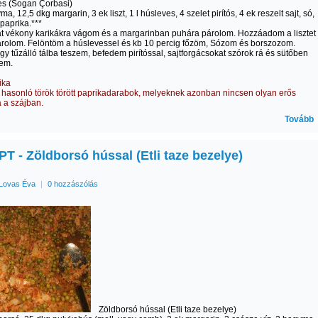
s (Sogan Çorbasi)
ma, 12,5 dkg margarin, 3 ek liszt, 1 l húsleves, 4 szelet pirítós, 4 ek reszelt sajt, só,
 paprika.***
t vékony karikákra vágom és a margarinban puhára párolom. Hozzáadom a lisztet
rolom. Felöntöm a húslevessel és kb 10 percig főzöm, Sózom és borszozom.
egy tűzálló tálba teszem, befedem pirítóssal, sajtforgácsokat szórok rá és sütőben
tem.
ika
z hasonló török törött paprikadarabok, melyeknek azonban nincsen olyan erős
 a szájban.
Tovább
T - Zöldborsó hússal (Etli taze bezelye)
Lovas Éva
|
0 hozzászólás
Zöldborsó hússal (Etli taze bezelye)