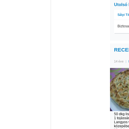
Utolsó
Sályi T
Biztosa
RECEP
14 éve
|
50 dkg lis
1 tojássár
Langyos v
közepébe 