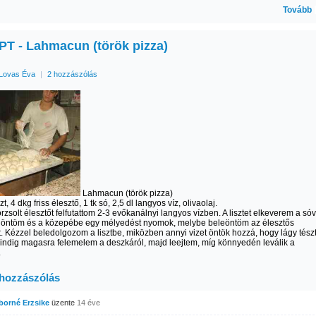
Tovább
T - Lahmacun (török pizza)
Lovas Éva
|
2 hozzászólás
Lahmacun (török pizza)
zt, 4 dkg friss élesztő, 1 tk só, 2,5 dl langyos víz, olivaolaj.
orzsolt élesztőt felfutattom 2-3 evőkanálnyi langyos vízben. A lisztet elkeverem a sóv
a öntöm és a közepébe egy mélyedést nyomok, melybe beleöntöm az élesztős
. Kézzel beledolgozom a lisztbe, miközben annyi vizet öntök hozzá, hogy lágy tész
indig magasra felemelem a deszkáról, majd leejtem, míg könnyedén leválik a
.
 hozzászólás
iborné Erzsike
üzente
14 éve