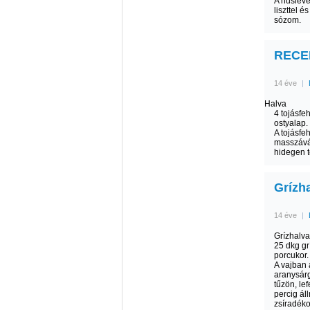
A húsleve
liszttel 
sózom.
RECEP
14 éve
|
Halva
4 tojásfe
ostyalap.
A tojásfe
masszává 
hidegen t
Grízha
14 éve
|
Grízhalva
25 dkg gr
porcukor.
A vajban 
aranysárg
tűzön, le
percig ál
zsíradéko