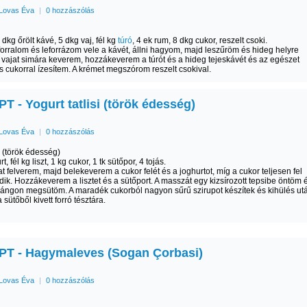
Lovas Éva
|
0 hozzászólás
 3 dkg őrölt kávé, 5 dkg vaj, fél kg
túró
, 4 ek rum, 8 dkg cukor, reszelt csoki.
elforralom és leforrázom vele a kávét, állni hagyom, majd leszűröm és hideg helyre
 vajat simára keverem, hozzákeverem a túrót és a hideg tejeskávét és az egészet
 cukorral ízesítem. A krémet megszórom reszelt csokival.
 - Yogurt tatlisi (török édesség)
Lovas Éva
|
0 hozzászólás
si (török édesség)
rt, fél kg liszt, 1 kg cukor, 1 tk sütőpor, 4 tojás.
at felverem, majd belekeverem a cukor felét és a joghurtot, míg a cukor teljesen fel
ik. Hozzákeverem a lisztet és a sütőport. A masszát egy kizsírozott tepsibe öntöm 
ángon megsütöm. A maradék cukorból nagyon sűrű szirupot készítek és kihülés ut
sütőből kivett forró tésztára.
T - Hagymaleves (Sogan Çorbasi)
Lovas Éva
|
0 hozzászólás