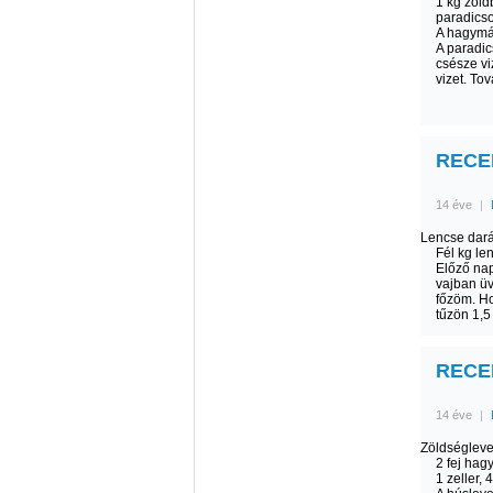
1 kg zöld
paradicso
A hagymát
A paradi
csésze vi
vizet. To
RECEP
14 éve
|
Lencse dará
Fél kg le
Előző nap
vajban üv
főzöm. Ho
tűzön 1,5
RECEP
14 éve
|
Zöldségleve
2 fej hag
1 zeller, 