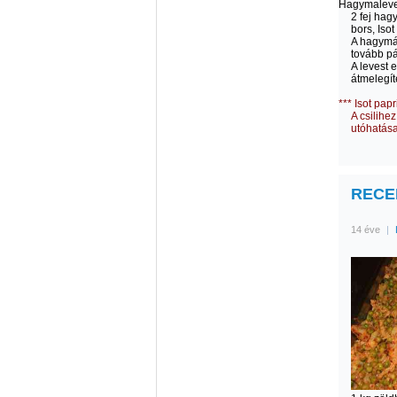
Hagymaleve
2 fej hagy
bors, Isot
A hagymá
tovább pá
A levest 
átmelegí
*** Isot papr
A csilihe
utóhatása
RECEP
14 éve
|