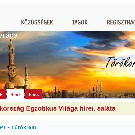
Világa
ók
Hírek
Friss
kország Egzotikus Világa hírei, saláta
T - Túrókrém