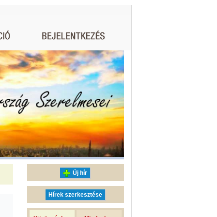
Új hír
Hírek szerkesztése