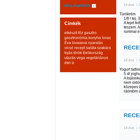
14 éve
|
Még régebbiek
Túrókrém
1/8 l tej,
Címkék
A tejet f
teszem. A
rummal és
elkészít
főz
gasztro
gasztronómia
konyha
lovas
Éva
lovaseva
nyaralás
RECEPT
olcsó
recept
saláta
szakács
tojás
török
törökország
utazás
vega
vegetáriánus
14 éve
|
étel
íz
Yogurt tatli
5 dl joghu
A tojások
nem oldód
közepes l
ráöntöm a 
RECEP
14 éve
|