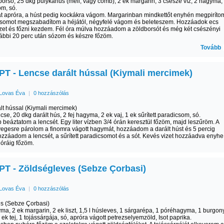
borsó, 25 dkg pulykahús (mell, vagy comb), 2 ek margarin, 3 csésze víz, 2 hagyma,
m, só.
 apróra, a húst pedig kockákra vágom. Margarinban mindkettőt enyhén megpiríto
csomot megszabadítom a héjától, négyfelé vágom és beleteszem. Hozzáadok ecs
zet és főzni kezdem. Fél óra múlva hozzáadom a zöldborsót és még két csészényi
vábbi 20 perc után sózom és készre főzöm.
Tovább
T - Lencse darált hússal (Kiymali mercimek)
Lovas Éva
|
0 hozzászólás
lt hússal (Kiymali mercimek)
ncse, 20 dkg darált hús, 2 fej hagyma, 2 ek vaj, 1 ek sűrített paradicsom, só.
 beáztatom a lencsét. Egy liter vízben 3/4 órán keresztül főzöm, majd leszűröm. A
egesre párolom a finomra vágott hagymát, hozzáadom a darált húst és 5 percig
zzáadom a lencsét, a sűrített paradicsomot és a sót. Kevés vizet hozzáadva enyhe
 óráig főzöm.
T - Zöldségleves (Sebze Çorbasi)
Lovas Éva
|
0 hozzászólás
s (Sebze Çorbasi)
yma, 2 ek margarin, 2 ek liszt, 1,5 l húsleves, 1 sárgarépa, 1 póréhagyma, 1 burgon
4 ek tej, 1 tojássárgája, só, apróra vágott petrezselyemzöld, Isot paprika.