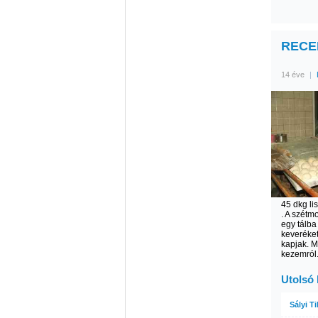
RECEP
14 éve
|
45 dkg lis
. A szétm
egy tálb
keveréket
kapjak. M
kezemról
Utolsó
Sályi T