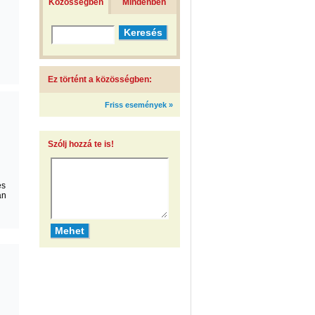
Közösségben
Mindenben
Ez történt a közösségben:
Friss események »
Szólj hozzá te is!
és
án