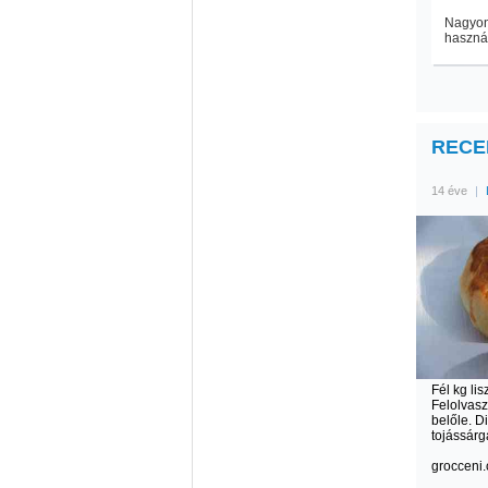
Nagyon 
használ
RECEP
14 éve
|
Fél kg lis
Felolvasz
belőle. 
tojássár
grocceni