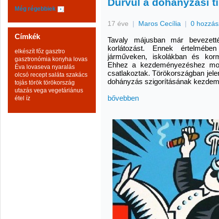
Durvul a dohányzási t
Még régebbiek
17 éve
|
Maros Cecília
|
0 hozzás
Címkék
Tavaly májusban már bevezett
korlátozást. Ennek értelmébe
elkészít
főz
gasztro
járműveken, iskolákban és kormá
gasztronómia
konyha
lovas
Ehhez a kezdeményezéshez mos
Éva
lovaseva
nyaralás
csatlakoztak. Törökországban jelen
olcsó
recept
saláta
szakács
dohányzás szigorításának kezdem
tojás
török
törökország
utazás
vega
vegetáriánus
bővebben
étel
íz