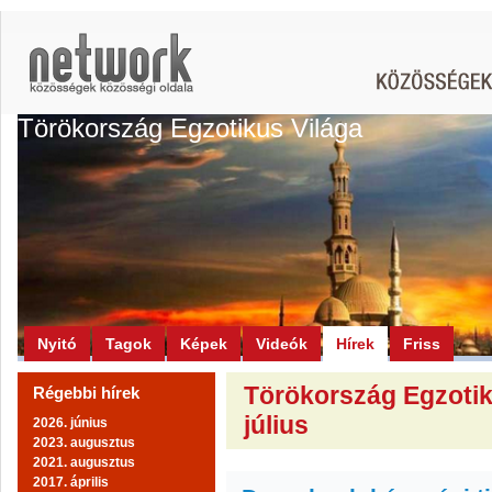
Törökország Egzotikus Világa
Nyitó
Tagok
Képek
Videók
Hírek
Friss
Törökország Egzotiku
Régebbi hírek
július
2026. június
2023. augusztus
2021. augusztus
2017. április