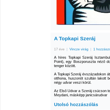
A Topkapi Szeráj
17 éve
|
Vincze virág
|
1 hozzász
A híres Topkapi Szeráj Isztambul
Point), egy Boszporuszta néző d
tenger között.
A Topkapi Szeráj évszázadokon át
otthona, huszonöt szultán lakott b
négy udvar veszi körül.
Az Első Udvar a Szeráj csúcson te
Meydani, másképp janicsárudvar
Utolsó hozzászólás