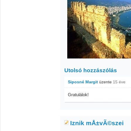
Utolsó hozzászólás
Siposné Margit
üzente
15 éve
Gratulálok!
Iznik mÅ±vÃ©szei