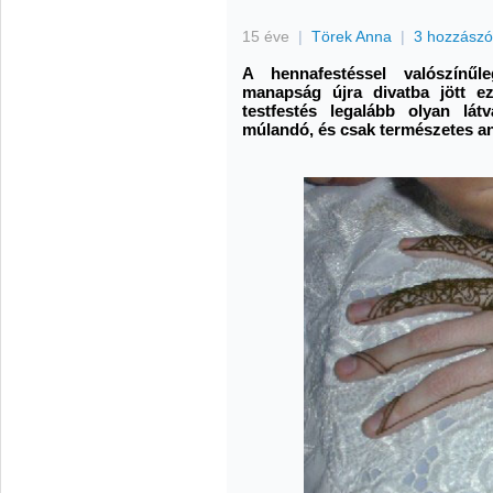
15 éve
|
Törek Anna
|
3 hozzászó
A hennafestéssel valószínűl
manapság újra divatba jött ez
testfestés legalább olyan lá
múlandó, és csak természetes an