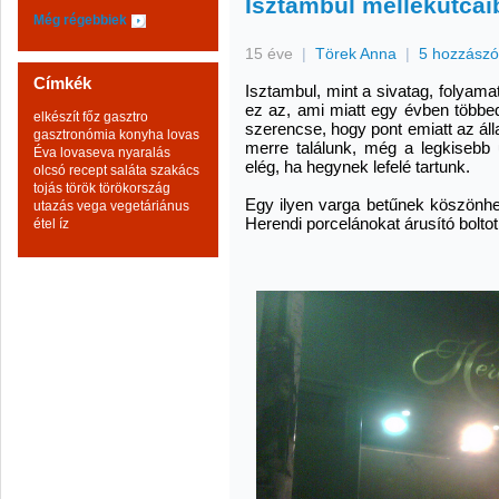
Isztambul mellékutcái
Még régebbiek
15 éve
|
Törek Anna
|
5 hozzászó
Címkék
Isztambul, mint a sivatag, folyama
ez az, ami miatt egy évben több
elkészít
főz
gasztro
szerencse, hogy pont emiatt az álla
gasztronómia
konyha
lovas
merre találunk, még a legkisebb 
Éva
lovaseva
nyaralás
elég, ha hegynek lefelé tartunk.
olcsó
recept
saláta
szakács
tojás
török
törökország
Egy ilyen varga betűnek köszönhe
utazás
vega
vegetáriánus
Herendi porcelánokat árusító boltot
étel
íz