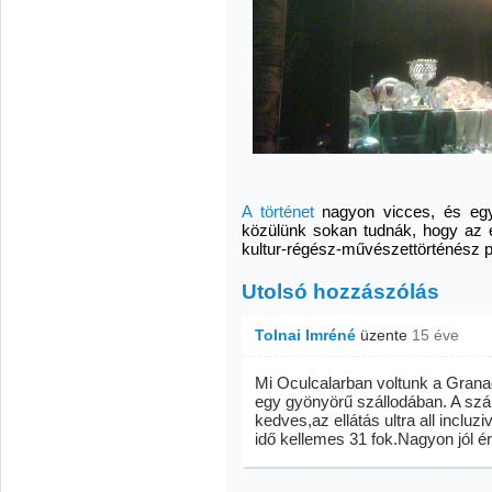
A történet
nagyon vicces, és egy
közülünk sokan tudnák, hogy az e
kultur-régész-művészettörténész p
Utolsó hozzászólás
Tolnai Imréné
üzente
15 éve
Mi Oculcalarban voltunk a Gran
egy gyönyörű szállodában. A szá
kedves,az ellátás ultra all incluz
idő kellemes 31 fok.Nagyon jól 