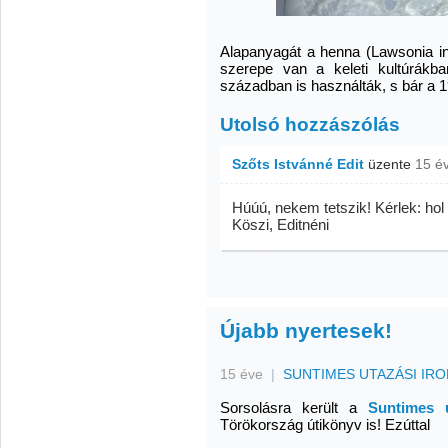
Alapanyagát a henna (Lawsonia in
szerepe van a keleti kultúrákba
században is használták, s bár a 1
Utolsó hozzászólás
Szőts Istvánné Edit
üzente
15 é
Húúú, nekem tetszik! Kérlek: hol
Köszi, Editnéni
Újabb nyertesek!
15 éve
|
SUNTIMES UTAZÁSI IR
Sorsolásra került a
Suntimes u
Törökország útikönyv is! Ezúttal