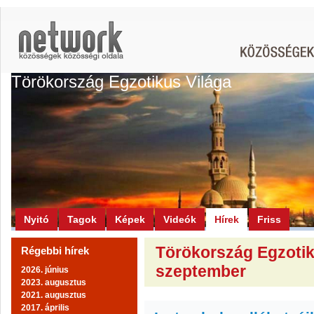
Törökország Egzotikus Világa
Nyitó
Tagok
Képek
Videók
Hírek
Friss
Törökország Egzotiku
Régebbi hírek
szeptember
2026. június
2023. augusztus
2021. augusztus
2017. április