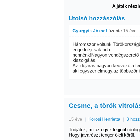
A játék részl
Utolsó hozzászólás
Gyurgyik József
üzente
15 éve
Háromszor voltunk Törökországb
engedné,csak oda
nennénk!Nagyon vendégszerető e
kiszolgálás.
Az időjárás nagyon kedvező,a te
aki egyszer elmegy,az többször i
Cesme, a török vitrol
15 éve
|
Körösi Henrietta
|
3 hozz
Tudjátok, mi az egyik legjobb dol
Hogy javarészt tenger öleli körül.