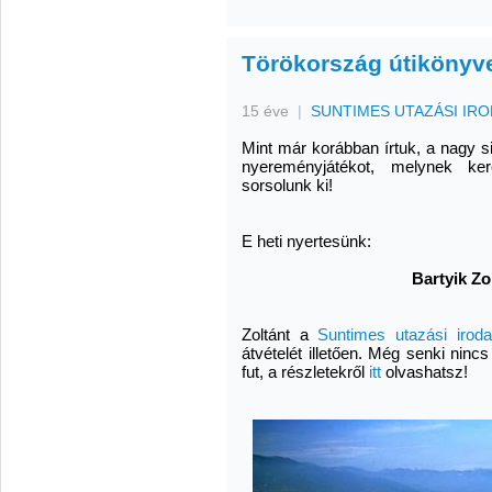
Törökország útikönyvet
15 éve
|
SUNTIMES UTAZÁSI IR
Mint már korábban írtuk, a nagy si
nyereményjátékot, melynek ker
sorsolunk ki!
E heti nyertesünk:
Bartyik Zo
Zoltánt a
Suntimes utazási iroda
átvételét illetően. Még senki ninc
fut, a részletekről
itt
olvashatsz!