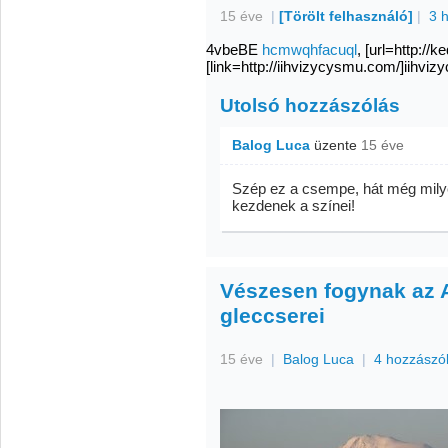
15 éve
|
[Törölt felhasználó]
|
3 
4vbeBE
hcmwqhfacuql
, [url=http://
[link=http://iihvizycysmu.com/]iihvi
Utolsó hozzászólás
Balog Luca
üzente
15 éve
Szép ez a csempe, hát még milye
kezdenek a színei!
Vészesen fogynak az 
gleccserei
15 éve
|
Balog Luca
|
4 hozzászó