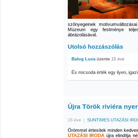
szőnyegeinek motívumváltozása
Múzeum egy festménye teljesí
ábrázolásával.
Utolsó hozzászólás
Balog Luca
üzente
15 éve
És micsoda érték egy ilyen, igazi
Újra Török riviéra nye
15 éve
|
SUNTIMES UTAZÁSI IR
Örömmel értesítek minden kedves
UTAZÁSI IRODA
újra elindítja 