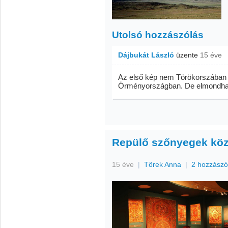
Utolsó hozzászólás
Dájbukát László
üzente
15 éve
Az első kép nem Törökorszában 
Örményországban. De elmondhato
Repülő szőnyegek köz
15 éve
|
Törek Anna
|
2 hozzászó