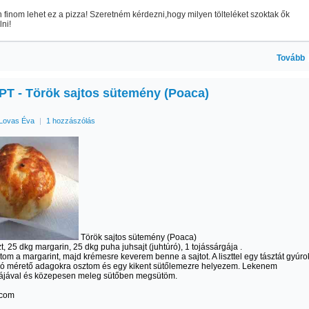
finom lehet ez a pizza! Szeretném kérdezni,hogy milyen tölteléket szoktak ők
ni!
Tovább
T - Török sajtos sütemény (Poaca)
Lovas Éva
|
1 hozzászólás
Török sajtos sütemény (Poaca)
zt, 25 dkg margarin, 25 dkg puha juhsajt (juhtúró), 1 tojássárgája .
tom a margarint, majd krémesre keverem benne a sajtot. A liszttel egy tásztát gyúro
Dió mérető adagokra osztom és egy kikent sütőlemezre helyezem. Lekenem
gájával és közepesen meleg sütőben megsütöm.
.com