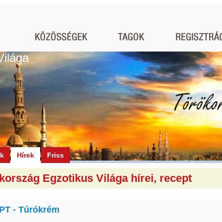
Világa
ók
Hírek
Friss
kország Egzotikus Világa hírei, recept
T - Túrókrém