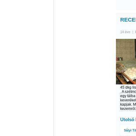
RECEP
14 éve
|
45 dkg lis
. A szétm
egy tálb
keveréket
kapjak. M
kezemról
Utolsó
Sályi T