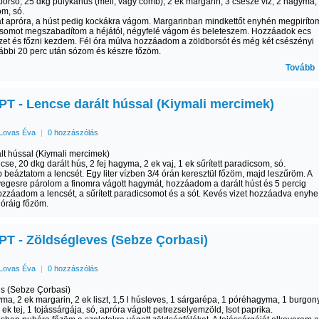
borsó, 25 dkg pulykahús (mell, vagy comb), 2 ek margarin, 3 csésze víz, 2 hagyma,
m, só.
 apróra, a húst pedig kockákra vágom. Margarinban mindkettőt enyhén megpiríto
csomot megszabadítom a héjától, négyfelé vágom és beleteszem. Hozzáadok ecs
zet és főzni kezdem. Fél óra múlva hozzáadom a zöldborsót és még két csészényi
vábbi 20 perc után sózom és készre főzöm.
Tovább
T - Lencse darált hússal (Kiymali mercimek)
Lovas Éva
|
0 hozzászólás
lt hússal (Kiymali mercimek)
ncse, 20 dkg darált hús, 2 fej hagyma, 2 ek vaj, 1 ek sűrített paradicsom, só.
 beáztatom a lencsét. Egy liter vízben 3/4 órán keresztül főzöm, majd leszűröm. A
egesre párolom a finomra vágott hagymát, hozzáadom a darált húst és 5 percig
zzáadom a lencsét, a sűrített paradicsomot és a sót. Kevés vizet hozzáadva enyhe
 óráig főzöm.
T - Zöldségleves (Sebze Çorbasi)
Lovas Éva
|
0 hozzászólás
s (Sebze Çorbasi)
yma, 2 ek margarin, 2 ek liszt, 1,5 l húsleves, 1 sárgarépa, 1 póréhagyma, 1 burgon
4 ek tej, 1 tojássárgája, só, apróra vágott petrezselyemzöld, Isot paprika.