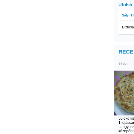
Utolsó
Sályi T
Biztosa
RECEP
14 éve
|
50 dkg lis
1 tojássár
Langyos v
közepébe 