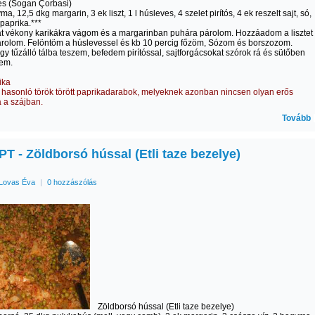
s (Sogan Çorbasi)
ma, 12,5 dkg margarin, 3 ek liszt, 1 l húsleves, 4 szelet pirítós, 4 ek reszelt sajt, só,
 paprika.***
t vékony karikákra vágom és a margarinban puhára párolom. Hozzáadom a lisztet
rolom. Felöntöm a húslevessel és kb 10 percig főzöm, Sózom és borszozom.
egy tűzálló tálba teszem, befedem pirítóssal, sajtforgácsokat szórok rá és sütőben
tem.
ika
z hasonló török törött paprikadarabok, melyeknek azonban nincsen olyan erős
 a szájban.
Tovább
T - Zöldborsó hússal (Etli taze bezelye)
Lovas Éva
|
0 hozzászólás
Zöldborsó hússal (Etli taze bezelye)