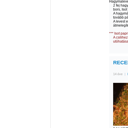
Hagymaleve
2 fej hagy
bors, Isot
A hagymá
tovább pá
A levest 
átmelegí
*** Isot papr
A csilihe
utóhatása
RECEP
14 éve
|