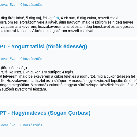
Lovas Éva
|
0 hozzászólás
 3 dkg őrölt kávé, 5 dkg vaj, fél kg
túró
, 4 ek rum, 8 dkg cukor, reszelt csoki.
elforralom és leforrázom vele a kávét, állni hagyom, majd leszűröm és hideg helyre
 vajat simára keverem, hozzákeverem a túrót és a hideg tejeskávét és az egészet
 cukorral ízesítem. A krémet megszórom reszelt csokival.
 - Yogurt tatlisi (török édesség)
Lovas Éva
|
0 hozzászólás
si (török édesség)
rt, fél kg liszt, 1 kg cukor, 1 tk sütőpor, 4 tojás.
at felverem, majd belekeverem a cukor felét és a joghurtot, míg a cukor teljesen fel
ik. Hozzákeverem a lisztet és a sütőport. A masszát egy kizsírozott tepsibe öntöm 
ángon megsütöm. A maradék cukorból nagyon sűrű szirupot készítek és kihülés ut
sütőből kivett forró tésztára.
T - Hagymaleves (Sogan Çorbasi)
Lovas Éva
|
0 hozzászólás