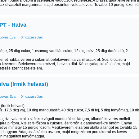
sben puhára főzöm a szeletekre vágott zöldségféléket. A tojássárgáját elkeverem a
és az olvasztott margarinnal, majd besűrítem vele a levest. További 10 percig főzöm é
T - Halva
Lovas Éva
|
0 hozzászólás
hérje, 25 dkg cukor, 1 csomag vaniliás cukor, 12 dkg méz, 25 dkg darált dió, 2
hérjét habbá verem a cukorral, belekeverem a vaniliáscukrot. Gőz fölött sűrű
keverem. Belekeverem a mézet, illetve a diót. Két ostyalap közé töltöm, majd
etszés szerint szeletelem.
lva (Irmik helvasi)
Lovas Éva
|
0 hozzászólás
 (Irmik helvasi)
íz, 17,5 dkg vaj, 10 dkg mandulastift, 40 dkg cukor, 7,5 dl tej, 5 dkg fenyőmag, 10 d
a grízt, valamint a stiftekre vágott mandulát kis lángon, állandó keverés mellett
ára pirítom. A tejet felfőzöm a cukorral és forrón a darakeverékre öntöm. Enyhe
fedve mintegy 15 percig főzöm. Megkeverem, elzárom alatta a lángot és további 15
lni hagyom. Adagos tálkákba osztom, majd megszórom porcukorral és kevés
n megpirított fenyőmaggal.