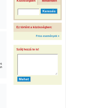
Közösségben
Mindenben
Ez történt a közösségben:
Friss események »
Szólj hozzá te is!
és
án