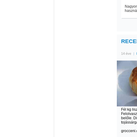
Nagyon 
használ
RECEP
14 éve
|
Fél kg lis
Felolvasz
belőle. 
tojássár
grocceni