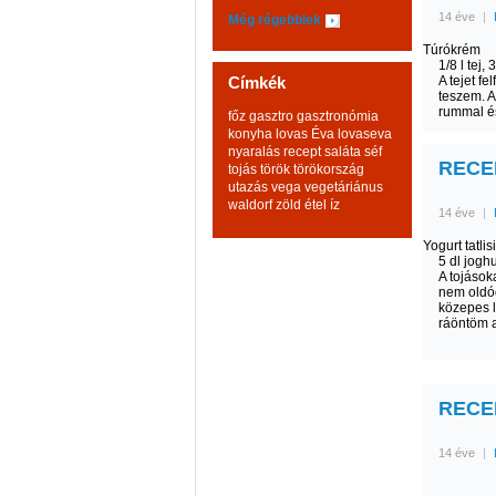
14 éve
|
Még régebbiek
Túrókrém
1/8 l tej,
Címkék
A tejet f
teszem. A
rummal és
főz
gasztro
gasztronómia
konyha
lovas Éva
lovaseva
nyaralás
recept
saláta
séf
RECEPT
tojás
török
törökország
utazás
vega
vegetáriánus
waldorf
zöld
étel
íz
14 éve
|
Yogurt tatli
5 dl joghu
A tojások
nem oldód
közepes l
ráöntöm a 
RECEP
14 éve
|