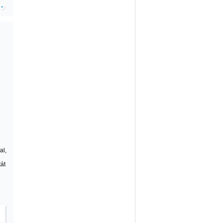
al,
tát