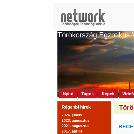
Törökország Egzotikus 
Nyitó
Tagok
Képek
Vide
Törö
Régebbi hírek
2026. június
2023. augusztus
RECEP
2021. augusztus
2017. április