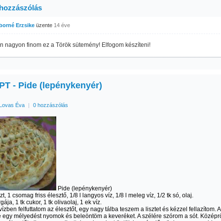
 hozzászólás
iborné Erzsike
üzente
14 éve
n nagyon finom ez a Török sütemény! Elfogom készíteni!
T - Pide (lepénykenyér)
Lovas Éva
|
0 hozzászólás
Pide (lepénykenyér)
zt, 1 csomag friss élesztő, 1/8 l langyos víz, 1/8 l meleg víz, 1/2 tk só, olaj.
gája, 1 tk cukor, 1 tk olivaolaj, 1 ek víz.
ízben felfuttatom az élesztőt, egy nagy tálba teszem a lisztet és kézzel fellazítom. A
egy mélyedést nyomok és beleöntöm a keveréket. A szélére szórom a sót. Középr