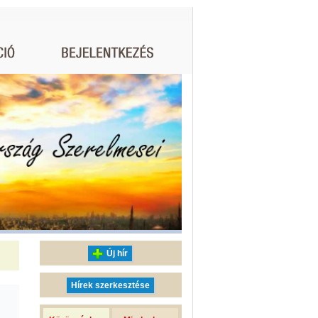
Új hír
Hírek szerkesztése