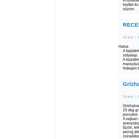
A húsleve
liszttel 
sózom.
RECEP
14 éve
|
Halva
4 tojásfe
ostyalap.
A tojásfe
masszává 
hidegen t
Grízha
14 éve
|
Grízhalva
25 dkg gr
porcukor.
A vajban 
aranysárg
tűzön, le
percig ál
zsíradéko