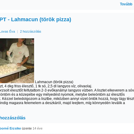
Tovább
T - Lahmacun (török pizza)
Lovas Éva
|
2 hozzászólás
Lahmacun (török pizza)
zt, 4 dkg friss élesztő, 1 tk só, 2,5 dl langyos víz, olivaolaj.
orzsolt élesztőt felfutattom 2-3 evőkanálnyi langyos vízben. A lisztet elkeverem a sóv
a öntöm és a közepébe egy mélyedést nyomok, melybe beleöntöm az élesztős
. Kézzel beledolgozom a lisztbe, miközben annyi vizet öntök hozzá, hogy lágy tész
indig magasra felemelem a deszkáról, majd leejtem, míg könnyedén leválik a
.
 hozzászólás
iborné Erzsike
üzente
14 éve