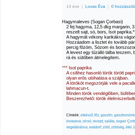
14 éve
|
Lovas Éva
|
0 hozzászól
Hagymaleves (Sogan Çorbasi)
2 fej hagyma, 12,5 dkg margarin, 3 e
reszelt sajt, só, bors, Isot paprika.*
A hagymát vékony karikákra vágo
Hozzáadom a lisztet és tovább pár
percig főzöm, Sózom és borszozo
A levest egy tűzálló tálba teszem, 
rá és sütőben átmelegítem.
*** Isot paprika
A csilihez hasonló török törött p
olyan erős utóhatása a szájban.
A törököt megszórják vele a pacall
lahmacun-t.
Minden török vendéglőben, büfében
Beszerezhető: török élelmiszerbol
Címkék:
elkészít
főz
gasztro
gasztronómi
lovaseva
olcsó
recept
saláta
sogan Çorb
vegetáriánus
waldorf
zöld
zöldség
étel
í