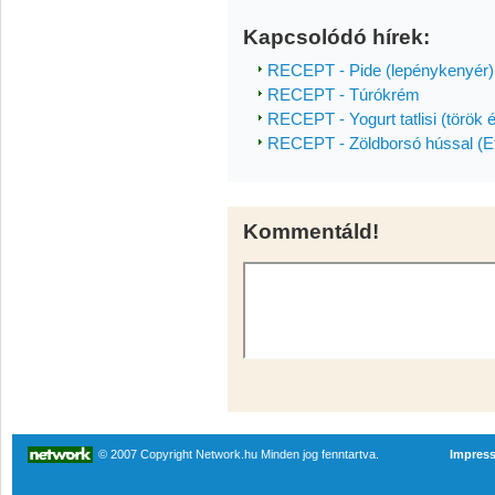
Kapcsolódó hírek:
RECEPT - Pide (lepénykenyér)
RECEPT - Túrókrém
RECEPT - Yogurt tatlisi (török 
RECEPT - Zöldborsó hússal (Etl
Kommentáld!
© 2007 Copyright Network.hu Minden jog fenntartva.
Impres