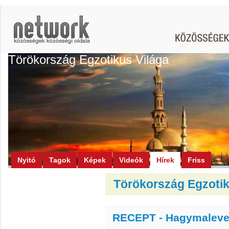
Törökország Egzotikus Világa
Nyitó
Tagok
Képek
Videók
Hírek
Friss
Törökország Egzotiku
RECEPT - Hagymaleve