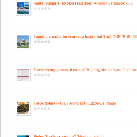
malta_bulgaria_torokorszag
(kép)
,
Akciós Nyaralások klub
kepek_ayasofia-torokorszag-Isztambul
(kép)
,
TÖRTÉNELMI
Torokorszag_junius_8 nap_UFM
(kép)
,
Akciós Nyaralások kl
Török dolma
(kép)
,
Törökország Egzotikus Világa
Síelés Törökországban?
(blogbejegyzés)