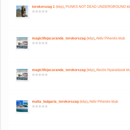
torokorszag 1
(kép)
,
PUNKS NOT DEAD UNDERGROUND kl
magiclifejacaranda_torokorszag
(kép)
,
Aktív Pihenés klub
magiclifejacaranda_torokorszag
(kép)
,
Akciós Nyaralások kl
malta_bulgaria_torokorszag
(kép)
,
Aktív Pihenés klub