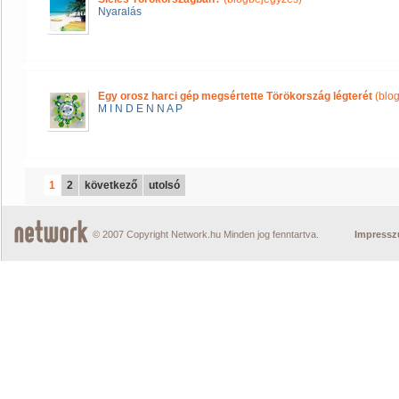
Nyaralás
Egy orosz harci gép megsértette Törökország légterét
(blo
M I N D E N N A P
1
2
következő
utolsó
© 2007 Copyright Network.hu Minden jog fenntartva.
Impress