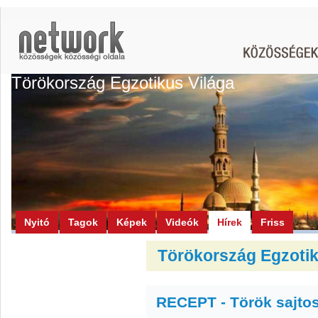
Törökország Egzotikus Világa
Nyitó
Tagok
Képek
Videók
Hírek
Friss
Törökország Egzotiku
RECEPT - Török sajto