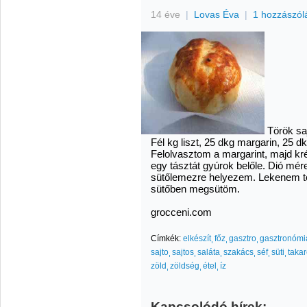
14 éve
|
Lovas Éva
|
1 hozzászól
Török sa
Fél kg liszt, 25 dkg margarin, 25 dk
Felolvasztom a margarint, majd kré
egy tásztát gyúrok belőle. Dió mé
sütőlemezre helyezem. Lekenem t
sütőben megsütöm.
grocceni.com
Címkék:
elkészít
főz
gasztro
gasztronómi
sajto
sajtos
saláta
szakács
séf
süti
taka
zöld
zöldség
étel
íz
Kapcsolódó hírek: