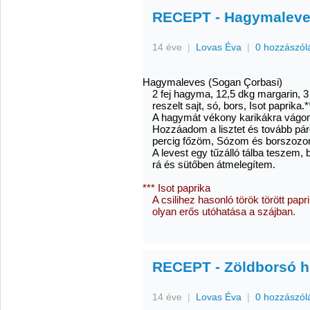
RECEPT - Hagymaleve
14 éve
|
Lovas Éva
|
0 hozzászól
Hagymaleves (Sogan Çorbasi)
2 fej hagyma, 12,5 dkg margarin, 3 e
reszelt sajt, só, bors, Isot paprika.*
A hagymát vékony karikákra vágo
Hozzáadom a lisztet és tovább pár
percig főzöm, Sózom és borszozo
A levest egy tűzálló tálba teszem, 
rá és sütőben átmelegítem.
*** Isot paprika
A csilihez hasonló török törött p
olyan erős utóhatása a szájban.
RECEPT - Zöldborsó hú
14 éve
|
Lovas Éva
|
0 hozzászól