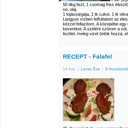
50 dkg liszt, 1 csomag friss élesztő,
só, olaj.
1 tojássárgája, 1 tk cukor, 1 tk oliva
Langyos vízben felfuttatom az élesz
kézzel fellazítom. A közepébe eg
keveréket. A szélére szórom a sót.
liszttel, meleg vizet öntök hozzá,
RECEPT - Falafel
14 éve
|
Lovas Éva
|
0 hozzászól