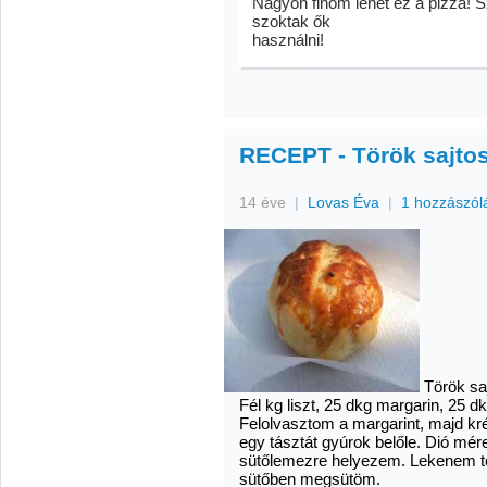
Nagyon finom lehet ez a pizza! S
szoktak ők
használni!
RECEPT - Török sajto
14 éve
|
Lovas Éva
|
1 hozzászól
Török sa
Fél kg liszt, 25 dkg margarin, 25 dk
Felolvasztom a margarint, majd kré
egy tásztát gyúrok belőle. Dió mé
sütőlemezre helyezem. Lekenem t
sütőben megsütöm.