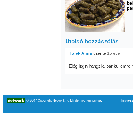
bel
pa
Utolsó hozzászólás
Törek Anna
üzente
15 éve
Elég izgin hangzik, bár küllemre 
© 2007 Copyright Network.hu Minden jog fenntartva.
Impres