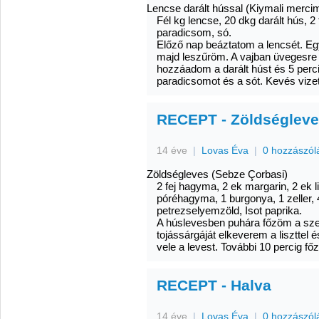
Lencse darált hússal (Kiymali merci
Fél kg lencse, 20 dkg darált hús, 2 
paradicsom, só.
Előző nap beáztatom a lencsét. Egy
majd leszűröm. A vajban üvegesre 
hozzáadom a darált húst és 5 perc
paradicsomot és a sót. Kevés vize
RECEPT - Zöldségleve
14 éve
|
Lovas Éva
|
0 hozzászól
Zöldségleves (Sebze Çorbasi)
2 fej hagyma, 2 ek margarin, 2 ek li
póréhagyma, 1 burgonya, 1 zeller, 4
petrezselyemzöld, Isot paprika.
A húslevesben puhára főzöm a szel
tojássárgáját elkeverem a liszttel 
vele a levest. További 10 percig 
RECEPT - Halva
14 éve
|
Lovas Éva
|
0 hozzászól