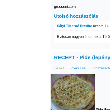
grocceni.com
Utolsó hozzászólás
Sályi Tiborné Erzsike
üzente
14 
Biztosan nagyon finom ez a Törö
RECEPT - Pide (lepén
14 éve
|
Lovas Éva
|
0 hozzászól
Pide (le