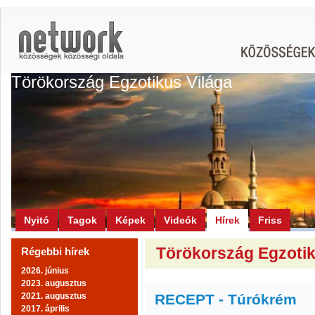
Törökország Egzotikus Világa
Nyitó
Tagok
Képek
Videók
Hírek
Friss
Törökország Egzotiku
Régebbi hírek
2026. június
2023. augusztus
2021. augusztus
RECEPT - Túrókrém
2017. április