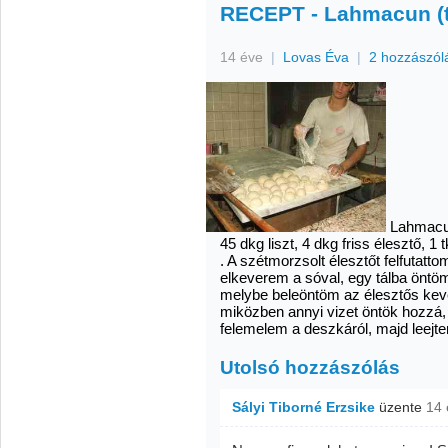
RECEPT - Lahmacun (t
14 éve
|
Lovas Éva
|
2 hozzászól
Lahmacun
45 dkg liszt, 4 dkg friss élesztő, 1 t
. A szétmorzsolt élesztőt felfutatto
elkeverem a sóval, egy tálba önt
melybe beleöntöm az élesztős keve
miközben annyi vizet öntök hozzá,
felemelem a deszkáról, majd leejt
Utolsó hozzászólás
Sályi Tiborné Erzsike
üzente
14 