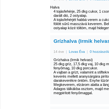
Halva
4 tojásfehérje, 25 dkg cukor, 1 cs
darált dió, 2 ostyalap.
A tojásfehérjét habbá verem a cuko
fölött sűrű masszává keverem. Bele
ostyalap közé töltöm, majd hidegen
Grízhalva (Irmik helvas
14 éve
|
Lovas Éva
|
0 hozzászól
Grízhalva (Irmik helvasi)
25 dkg gríz, 17,5 dkg vaj, 10 dkg ma
fenyőmag, 10 dkg porcukor.
A vajban a grízt, valamint a stiftek
keverés mellett aranysárgára piríto
darakeverékre öntöm. Enyhe tűzön,
Megkeverem, elzárom alatta a lángo
Adagos tálkákba osztom, majd me
megpirított fenyőmaggal.