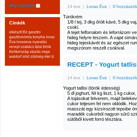
Még régebbiek
14 éve
|
Lovas Éva
|
0 hozzászól
Túrókrém
1/8 l tej, 3 dkg őrölt kávé, 5 dkg vaj
Címkék
csoki.
A tejet felforralom és leforrázom v
elkészít
főz
gasztro
gasztronómia
konyha
lovas
hideg helyre teszem. A vajat simá
Éva
lovaseva
nyaralás
hideg tejeskávét és az egészet ru
recept
szakács
tálal
török
megszórom reszelt csokival.
törökország
utazás
vega
waldorf
zöld
zöldség
étel
íz
RECEPT - Yogurt tatlis
14 éve
|
Lovas Éva
|
0 hozzászól
Yogurt tatlisi (török édesség)
5 dl joghurt, fél kg liszt, 1 kg cukor,
A tojásokat felverem, majd belekev
cukor teljesen fel nem oldódik. Hoz
masszát egy kizsírozott tepsibe 
maradék cukorból nagyon sűrű szir
sütőből kivett forró tésztára.