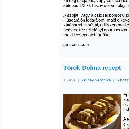
25 dkg szójabab, vagy csicseribor
sütőpor, 1/2 kk fűszersó, só, olaj,
I
A szóját, vagy a csicseriborsót v
Húsdarálón ledarálom, majd elkev
sütőporral, a sóval, a fűszersóval 
nedves kézzel diónyi gombócokat f
majd lecsepegtetem őket.
grocceni.com
Török Dolma recept
15 éve
|
Zolnay Veronika
|
5 hozz
Eg
ke
élv
tud
A t
elk
sz