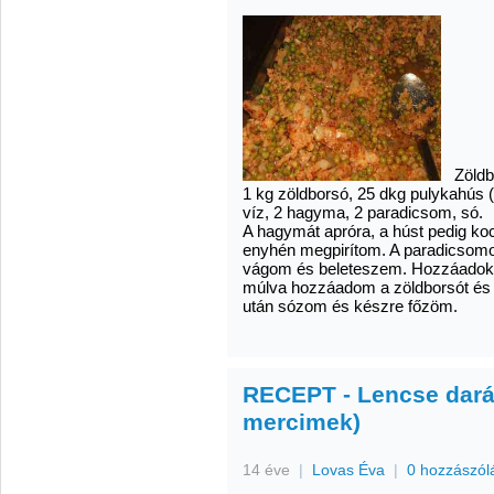
Zöldbo
1 kg zöldborsó, 25 dkg pulykahús 
víz, 2 hagyma, 2 paradicsom, só.
A hagymát apróra, a húst pedig k
enyhén megpirítom. A paradicsomo
vágom és beleteszem. Hozzáadok e
múlva hozzáadom a zöldborsót és 
után sózom és készre főzöm.
RECEPT - Lencse darál
mercimek)
14 éve
|
Lovas Éva
|
0 hozzászól