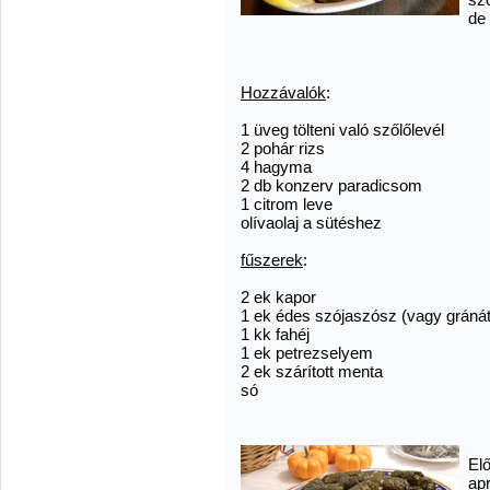
de
Hozzávalók
:
1 üveg tölteni való
szőlő
levél
2 pohár rizs
4 hagyma
2 db konzerv paradicsom
1 citrom leve
olívaolaj a sütéshez
fűszerek
:
2 ek kapor
1 ek édes szójaszósz (vagy gránát
1 kk fahéj
1 ek petrezselyem
2 ek szárított menta
só
Elő
apr